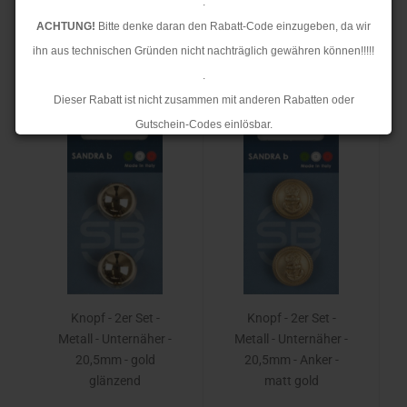
.
24 pro Seite
ACHTUNG!
Bitte denke daran den Rabatt-Code einzugeben, da wir
ihn aus technischen Gründen nicht nachträglich gewähren können!!!!!
1
2
3
4
...
12
»
.
Dieser Rabatt ist nicht zusammen mit anderen Rabatten oder
TOP
TOP
Gutschein-Codes einlösbar.
.
Ab dem 17.08.2026 versenden wir wieder wie gewohnt. Aufgrund des
Rückstaus kann es jedoch zu längeren Lieferzeiten kommen.
Knopf - 2er Set -
Knopf - 2er Set -
Metall - Unternäher -
Metall - Unternäher -
20,5mm - gold
20,5mm - Anker -
glänzend
matt gold