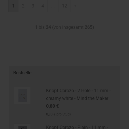
1
2
3
4
...
12
»
1
bis
24
(von insgesamt
265
)
Bestseller
Knopf Corozo - 2 Hole - 11 mm -
creamy white - Mind the Maker
0,80 €
0,80 € pro Stück
Knopf Corozo - Plain - 11 mm -