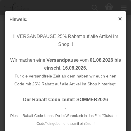
Hinweis:
Knöpfe
!! VERSANDPAUSE 25% Rabatt auf alle Artikel im
Shop !!
Knöpfe 11mm
Knöpfe 15mm
Wir machen eine
Versandpause
vom
01.08.2026 bis
Knöpfe 18mm
Knöpfe 20mm
einschl. 16.08.2026.
Für die versandfreie Zeit ab dem haben wir euch einen
Knöpfe 25mm
Knöpfe 28mm
Code mit 25% Rabatt auf alle Artikel im Shop hinterlegt.
.
Knöpfe - Mind the
Der Rabatt-Code lautet: SOMMER2026
Knöpfe - MeetMilk
Maker
.
Diesen Rabatt-Code kannst Du im Warenkorb in das Feld "Gutschein-
Sortieren nach
Alle Hersteller
Code" eingeben und somit einlösen!