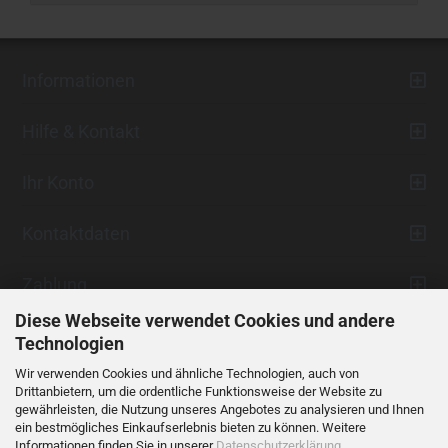
Informationen
Hilfe & Kontakt
Ihr Konto
Kontaktdaten
Zahlung
Diese Webseite verwendet Cookies und andere
Technologien
Wir verwenden Cookies und ähnliche Technologien, auch von
Drittanbietern, um die ordentliche Funktionsweise der Website zu
gewährleisten, die Nutzung unseres Angebotes zu analysieren und Ihnen
ein bestmögliches Einkaufserlebnis bieten zu können. Weitere
Vertrag widerrufen
Informationen finden Sie in unserer
Datenschutzerklärung
.