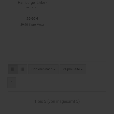
Hamburger Liebe -
Albstoffe
29,90 €
29,90 € pro Meter
Sortieren nach
24 pro Seite
1
1
bis
5
(von insgesamt
5
)