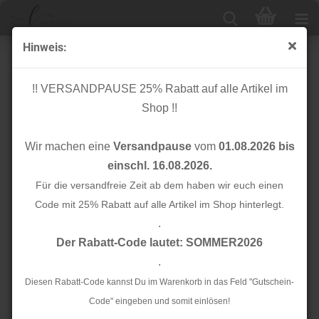
Hinweis:
Travel the World - Hamburger Liebe - Albstoffe
!! VERSANDPAUSE 25% Rabatt auf alle Artikel im
Shop !!
Sortieren nach
24 pro Seite
Wir machen eine
Versandpause
vom
01.08.2026 bis
1
einschl. 16.08.2026.
Für die versandfreie Zeit ab dem haben wir euch einen
TOP
TOP
Code mit 25% Rabatt auf alle Artikel im Shop hinterlegt.
.
Der Rabatt-Code lautet: SOMMER2026
.
Diesen Rabatt-Code kannst Du im Warenkorb in das Feld "Gutschein-
Code" eingeben und somit einlösen!
Lyocell Webware -
Lyocell Webware -