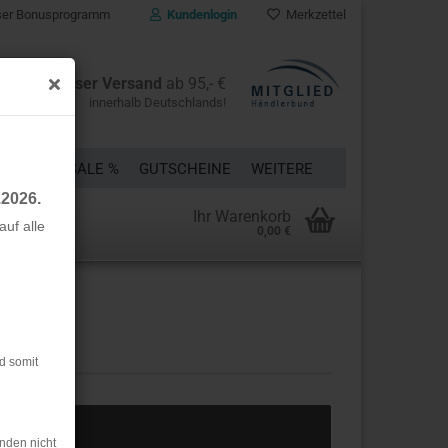
er Bonusprogramm
Kundenlogin
Merkzettel
Kostenloser Versand
ab 95,- €
innerhalb Deutschlands!
ÜCKE
% SALE %
GUTSCHEINE
WEITERE
.2026.
Ihr Warenkorb
uf alle
0,00 €
rstellen
rt vergessen?
d somit
nden nicht