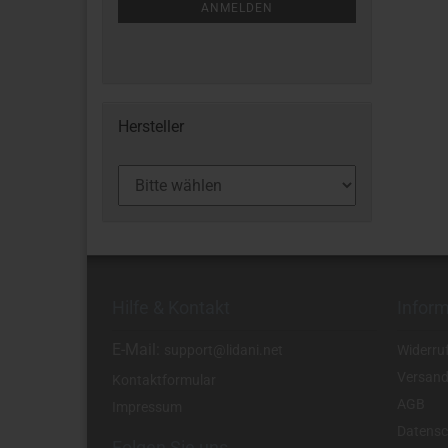
ANMELDEN
Hersteller
Hilfe & Kontakt
Infor
E-Mail:
support@lidani.net
Widerru
Versand
Kontaktformular
AGB
Impressum
Datensc
Folgen Sie uns