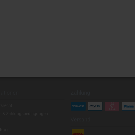
mationen
Zahlung
fsrecht
- & Zahlungsbedingungen
Versand
hutz