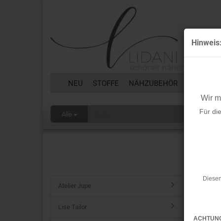
Hinweis
NEU
STOFFE
NÄHZUBEHÖR
BORTEN 
Wir 
Für di
Alle
Startseit
Erwei
Diesen
Atelier Jupe
Lise Tailor
In K
ACHTUN