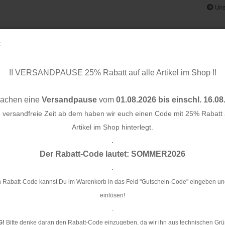
Uns
:
!! VERSANDPAUSE 25% Rabatt auf alle Artikel im Shop !!
& BÄNDER
SCHNITTMUSTER
STOFF-/ NÄHPAKETE
RESTST
machen eine
Versandpause
vom
01.08.2026 bis einschl. 16.08
e versandfreie Zeit ab dem haben wir euch einen Code mit 25% Rabatt a
Artikel im Shop hinterlegt.
.
»
»
»
Konto e
e
Stoffe
nach Hersteller/Designer
Merchant & Mills
Der Rabatt-Code lautet: SOMMER2026
Passwo
.
terte Suche
 Rabatt-Code kannst Du im Warenkorb in das Feld "Gutschein-Code" eingeben un
einlösen!
.
ürze neue Produkte...
G!
Bitte denke daran den Rabatt-Code einzugeben, da wir ihn aus technischen Grü