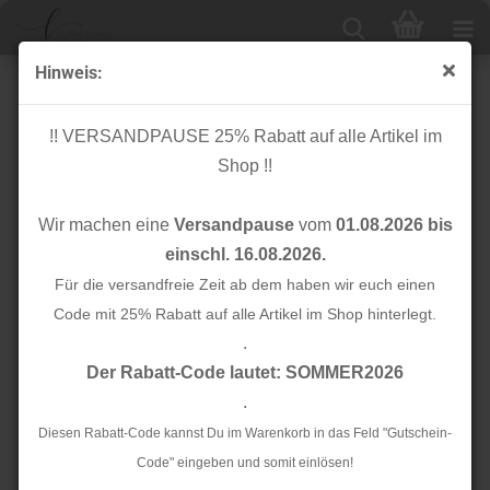
Hinweis:
60% Sale
!! VERSANDPAUSE 25% Rabatt auf alle Artikel im
Shop !!
Sortieren nach
24 pro Seite
Wir machen eine
Versandpause
vom
01.08.2026 bis
1
2
3
»
einschl. 16.08.2026.
Für die versandfreie Zeit ab dem haben wir euch einen
TOP
Code mit 25% Rabatt auf alle Artikel im Shop hinterlegt.
.
Der Rabatt-Code lautet: SOMMER2026
.
Diesen Rabatt-Code kannst Du im Warenkorb in das Feld "Gutschein-
Code" eingeben und somit einlösen!
Doubleface -
Doubleface -