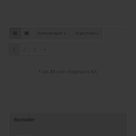
Sortieren nach
24 pro Seite
1
2
3
»
1
bis
24
(von insgesamt
67
)
Bestseller