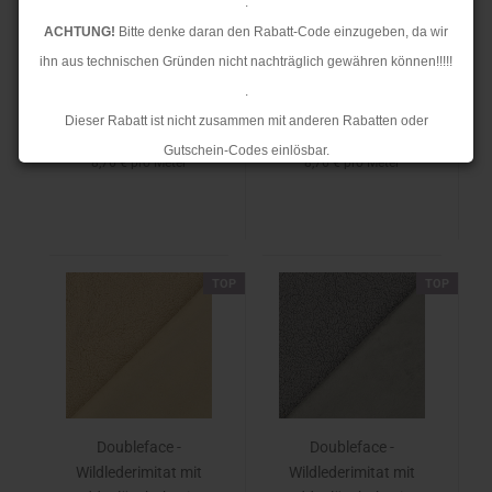
Wildlederimitat mit
Wildlederimitat mit
.
Teddyplüschabseite -
Teddyplüschabseite -
ACHTUNG!
Bitte denke daran den Rabatt-Code einzugeben, da wir
schwarz
kamel
ihn aus technischen Gründen nicht nachträglich gewähren können!!!!!
Unser Normalpreis 21,90 €
Unser Normalpreis 21,90 €
.
Ihr Preis 8,76 €
Ihr Preis 8,76 €
Dieser Rabatt ist nicht zusammen mit anderen Rabatten oder
Sie sparen 60%
Sie sparen 60%
Gutschein-Codes einlösbar.
8,76 € pro Meter
8,76 € pro Meter
.
Ab dem 17.08.2026 versenden wir wieder wie gewohnt. Aufgrund des
Rückstaus kann es jedoch zu längeren Lieferzeiten kommen.
TOP
TOP
Doubleface -
Doubleface -
Wildlederimitat mit
Wildlederimitat mit