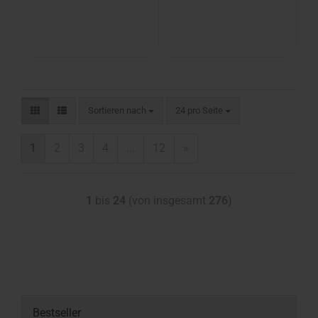
Sortieren nach
24 pro Seite
1
2
3
4
...
12
»
1
bis
24
(von insgesamt
276
)
Bestseller