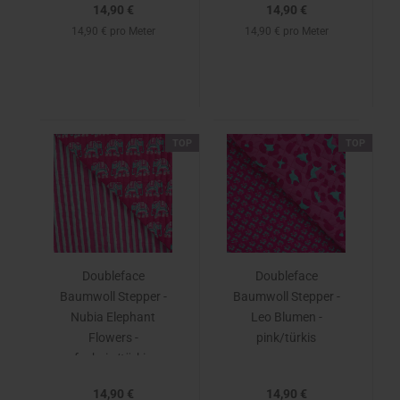
14,90 €
14,90 €
14,90 € pro Meter
14,90 € pro Meter
TOP
TOP
Doubleface
Doubleface
Baumwoll Stepper -
Baumwoll Stepper -
Nubia Elephant
Leo Blumen -
Flowers -
pink/türkis
fuchsia/türkis
14,90 €
14,90 €