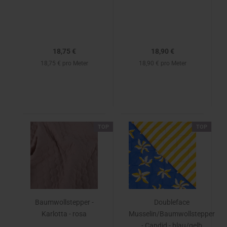
18,75 €
18,90 €
18,75 € pro Meter
18,90 € pro Meter
TOP
TOP
Baumwollstepper -
Doubleface
Karlotta - rosa
Musselin/Baumwollstepper
- Candid - blau/gelb