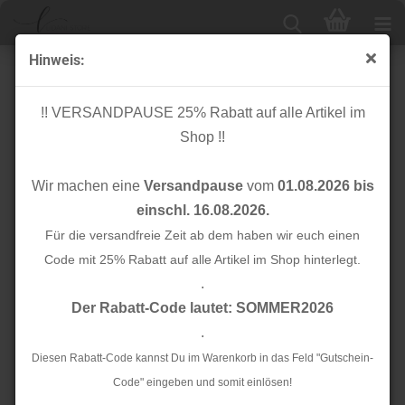
Hinweis:
Stepper
!! VERSANDPAUSE 25% Rabatt auf alle Artikel im
Shop !!
Sortieren nach
Alle Hersteller
Wir machen eine
Versandpause
vom
01.08.2026 bis
24 pro Seite
einschl. 16.08.2026.
1
Für die versandfreie Zeit ab dem haben wir euch einen
2
3
4
...
12
»
Code mit 25% Rabatt auf alle Artikel im Shop hinterlegt.
.
TOP
TOP
Der Rabatt-Code lautet: SOMMER2026
.
Diesen Rabatt-Code kannst Du im Warenkorb in das Feld "Gutschein-
Code" eingeben und somit einlösen!