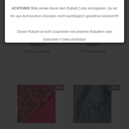
.
Samtstepper - Rauten -
Doubleface
ACHTUNG!
Bitte denke daran den Rabatt-Code einzugeben, da wir
ecru/petrol/dunkelblau
Baumwollstepper -
ihn aus technischen Gründen nicht nachträglich gewähren können!!!!!
Nehama -
.
lila/hellblau
Dieser Rabatt ist nicht zusammen mit anderen Rabatten oder
Gutschein-Codes einlösbar.
16,90 €
19,90 €
.
16,90 € pro Meter
19,90 € pro Meter
Ab dem 17.08.2026 versenden wir wieder wie gewohnt. Aufgrund des
Rückstaus kann es jedoch zu längeren Lieferzeiten kommen.
TOP
TOP