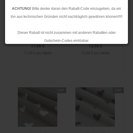
.
Sherpa - Doubleside -
Plüschstoff -
ACHTUNG!
Bitte denke daran den Rabatt-Code einzugeben, da wir
uni - schwarz
Herzchen -
ihn aus technischen Gründen nicht nachträglich gewähren können!!!!!
beige/schwarz
.
Dieser Rabatt ist nicht zusammen mit anderen Rabatten oder
Gutschein-Codes einlösbar.
17,90 €
13,90 €
.
17,90 € pro Meter
13,90 € pro Meter
Ab dem 17.08.2026 versenden wir wieder wie gewohnt. Aufgrund des
Rückstaus kann es jedoch zu längeren Lieferzeiten kommen.
TOP
TOP