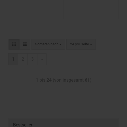
Sortieren nach
24 pro Seite
1
2
3
»
1
bis
24
(von insgesamt
61
)
Bestseller