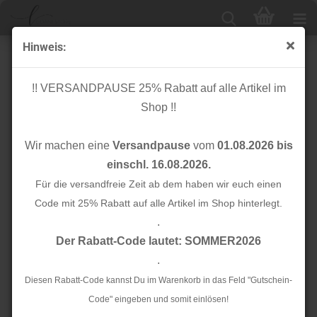
Hinweis:
Bouclé, Plüsch & Teddy
!! VERSANDPAUSE 25% Rabatt auf alle Artikel im
Shop !!
Sortieren nach
Alle Hersteller
Wir machen eine
Versandpause
vom
01.08.2026 bis
24 pro Seite
einschl. 16.08.2026.
1
Für die versandfreie Zeit ab dem haben wir euch einen
2
3
»
Code mit 25% Rabatt auf alle Artikel im Shop hinterlegt.
.
TOP
TOP
Der Rabatt-Code lautet: SOMMER2026
.
Diesen Rabatt-Code kannst Du im Warenkorb in das Feld "Gutschein-
Code" eingeben und somit einlösen!