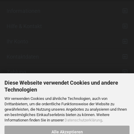
Informationen
Hilfe & Kontakt
Ihr Konto
Kontaktdaten
Zahlung
Diese Webseite verwendet Cookies und andere
Technologien
Wir verwenden Cookies und ähnliche Technologien, auch von
Drittanbietern, um die ordentliche Funktionsweise der Website zu
gewährleisten, die Nutzung unseres Angebotes zu analysieren und Ihnen
ein bestmögliches Einkaufserlebnis bieten zu können. Weitere
Vertrag widerrufen
Informationen finden Sie in unserer
Datenschutzerklärung
.
Alle Akzeptieren