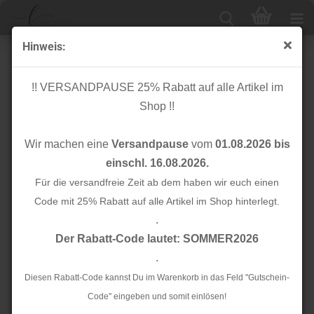
Hinweis:
Näh - und Markierhilfen
!! VERSANDPAUSE 25% Rabatt auf alle Artikel im
Shop !!
Sortieren nach
24 pro Seite
Wir machen eine
Versandpause
vom
01.08.2026 bis
1
einschl. 16.08.2026.
Für die versandfreie Zeit ab dem haben wir euch einen
TOP
TOP
AUSVERKAUFT
Code mit 25% Rabatt auf alle Artikel im Shop hinterlegt.
.
Der Rabatt-Code lautet: SOMMER2026
.
Diesen Rabatt-Code kannst Du im Warenkorb in das Feld "Gutschein-
Maschinennadeln -
Maschinennadeln -
Code" eingeben und somit einlösen!
ORGAN - Coverlock -
SCHMETZ - Universal