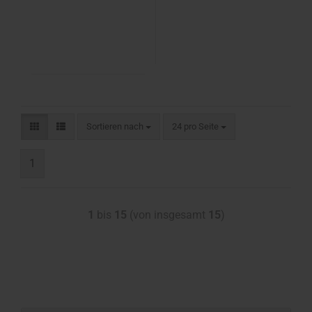
Sortieren nach
24 pro Seite
1
1
bis
15
(von insgesamt
15
)