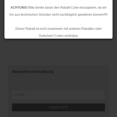
.
ACHTUNG!
Bitte denke daran den Rabatt-Code einzugeben, da wir
ihn aus technischen Gründen nicht nachträglich gewähren können!!!!!
.
Dieser Rabatt ist nicht zusammen mit anderen Rabatten oder
Gutschein-Codes einlösbar.
.
Ab dem 17.08.2026 versenden wir wieder wie gewohnt. Aufgrund des
Rückstaus kann es jedoch zu längeren Lieferzeiten kommen.
Newsletter-Anmeldung
ANMELDEN