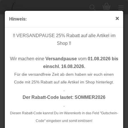
Hinweis:
Reststücke 60cm
!! VERSANDPAUSE 25% Rabatt auf alle Artikel im
Shop !!
Sortieren nach
Alle Hersteller
Wir machen eine
Versandpause
vom
01.08.2026 bis
24 pro Seite
einschl. 16.08.2026.
1
Für die versandfreie Zeit ab dem haben wir euch einen
2
»
Code mit 25% Rabatt auf alle Artikel im Shop hinterlegt.
.
TOP
TOP
Der Rabatt-Code lautet: SOMMER2026
.
Diesen Rabatt-Code kannst Du im Warenkorb in das Feld "Gutschein-
Code" eingeben und somit einlösen!