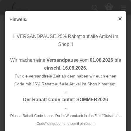
Hinweis:
Taschenzubehör
!! VERSANDPAUSE 25% Rabatt auf alle Artikel im
Shop !!
Bommel / Anhänger
Gurtband
Wir machen eine
Versandpause
vom
01.08.2026 bis
Metall
Paspel- / Schrägband
einschl. 16.08.2026.
Für die versandfreie Zeit ab dem haben wir euch einen
Quasten
Ripsband
Code mit 25% Rabatt auf alle Artikel im Shop hinterlegt.
.
Der Rabatt-Code lautet: SOMMER2026
Sonstiges
Taschengriffe
.
Diesen Rabatt-Code kannst Du im Warenkorb in das Feld "Gutschein-
Verschlüsse
Vlies
Code" eingeben und somit einlösen!