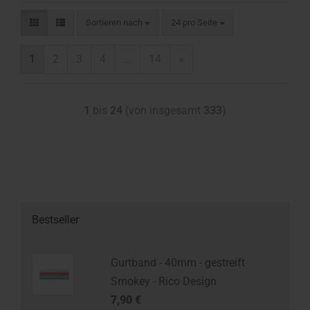
Sortieren nach
24 pro Seite
1
2
3
4
...
14
»
1
bis
24
(von insgesamt
333
)
Bestseller
Gurtband - 40mm - gestreift
Smokey - Rico Design
7,90 €