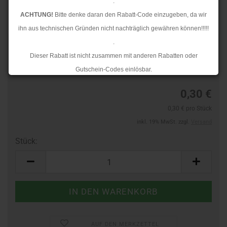
.
ACHTUNG!
Bitte denke daran den Rabatt-Code einzugeben, da wir
ihn aus technischen Gründen nicht nachträglich gewähren können!!!!!
.
Art.Nr.:
40794324
Dieser Rabatt ist nicht zusammen mit anderen Rabatten oder
Lieferzeit:
3-4 Tage
Gutschein-Codes einlösbar.
.
0,30 €
Ab dem 17.08.2026 versenden wir wieder wie gewohnt. Aufgrund des
0,30 € pro Stück
Rückstaus kann es jedoch zu längeren Lieferzeiten kommen.
inkl. 19% MwSt. zzgl.
Versand
Stück:
Stück
AUF DEN MERKZETTEL