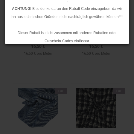
.
Baumwolle - Jeans -
Baumwolle - Jeans -
ACHTUNG!
Bitte denke daran den Rabatt-Code einzugeben, da wir
Streifen - beige/white
Streifen -
ihn aus technischen Gründen nicht nachträglich gewähren können!!!!!
brown/white
.
Dieser Rabatt ist nicht zusammen mit anderen Rabatten oder
Gutschein-Codes einlösbar.
16,50 €
16,50 €
.
16,50 € pro Meter
16,50 € pro Meter
Ab dem 17.08.2026 versenden wir wieder wie gewohnt. Aufgrund des
Rückstaus kann es jedoch zu längeren Lieferzeiten kommen.
TOP
TOP