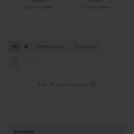
32,50 €
31,20 €
32,50 € pro Meter
31,20 € pro Meter
Sortieren nach
24 pro Seite
1
2
3
»
1
bis
24
(von insgesamt
52
)
Bestseller