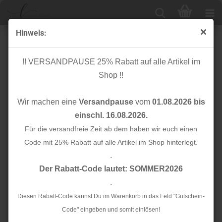
Hinweis:
Denim
!! VERSANDPAUSE 25% Rabatt auf alle Artikel im
Shop !!
Sortieren nach
Alle Hersteller
Wir machen eine
Versandpause
vom
01.08.2026 bis
24 pro Seite
einschl. 16.08.2026.
1
Für die versandfreie Zeit ab dem haben wir euch einen
2
3
»
Code mit 25% Rabatt auf alle Artikel im Shop hinterlegt.
.
TOP
TOP
Der Rabatt-Code lautet: SOMMER2026
.
Diesen Rabatt-Code kannst Du im Warenkorb in das Feld "Gutschein-
Code" eingeben und somit einlösen!