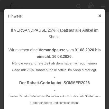
Hinweis:
Paspeln
!! VERSANDPAUSE 25% Rabatt auf alle Artikel im
Shop !!
- Baumwolle
- Jersey
Wir machen eine
Versandpause
vom
01.08.2026 bis
- elastisch
- unelastisch
einschl. 16.08.2026.
Für die versandfreie Zeit ab dem haben wir euch einen
- Lurex
- Kunstleder
Code mit 25% Rabatt auf alle Artikel im Shop hinterlegt.
.
Der Rabatt-Code lautet: SOMMER2026
- Satin
.
Diesen Rabatt-Code kannst Du im Warenkorb in das Feld "Gutschein-
Sortieren nach
Alle Hersteller
Code" eingeben und somit einlösen!