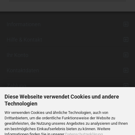
Informationen
Hilfe & Kontakt
Ihr Konto
Kontaktdaten
Zahlung
Diese Webseite verwendet Cookies und andere
Technologien
Wir verwenden Cookies und ähnliche Technologien, auch von
Drittanbietern, um die ordentliche Funktionsweise der Website zu
gewährleisten, die Nutzung unseres Angebotes zu analysieren und Ihnen
ein bestmögliches Einkaufserlebnis bieten zu können. Weitere
Vertrag widerrufen
Informationen finden Sie in unserer
Datenschutzerklärung
.