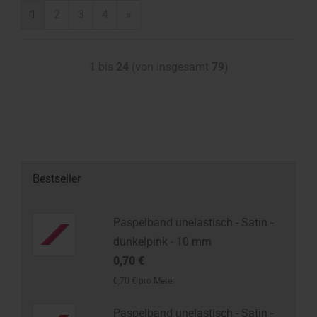
1
2
3
4
»
1
bis
24
(von insgesamt
79
)
Bestseller
Paspelband unelastisch - Satin -
dunkelpink - 10 mm
0,70 €
0,70 € pro Meter
Paspelband unelastisch - Satin -