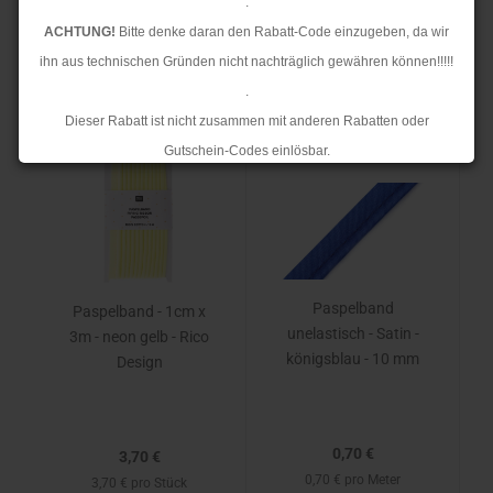
.
24 pro Seite
ACHTUNG!
Bitte denke daran den Rabatt-Code einzugeben, da wir
ihn aus technischen Gründen nicht nachträglich gewähren können!!!!!
1
2
3
4
»
.
Dieser Rabatt ist nicht zusammen mit anderen Rabatten oder
TOP
TOP
Gutschein-Codes einlösbar.
.
Ab dem 17.08.2026 versenden wir wieder wie gewohnt. Aufgrund des
Rückstaus kann es jedoch zu längeren Lieferzeiten kommen.
Paspelband
Paspelband - 1cm x
unelastisch - Satin -
3m - neon gelb - Rico
königsblau - 10 mm
Design
0,70 €
3,70 €
0,70 € pro Meter
3,70 € pro Stück