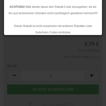
.
ACHTUNG!
Bitte denke daran den Rabatt-Code einzugeben, da wir
ihn aus technischen Gründen nicht nachträglich gewähren können!!!!!
.
TOP
Art.Nr.:
24397671
Dieser Rabatt ist nicht zusammen mit anderen Rabatten oder
Lieferzeit:
3-4 Tage
Gutschein-Codes einlösbar.
.
3,70 €
Ab dem 17.08.2026 versenden wir wieder wie gewohnt. Aufgrund des
3,70 € pro Stück
Rückstaus kann es jedoch zu längeren Lieferzeiten kommen.
inkl. 19% MwSt. zzgl.
Versand
Stück:
Stück
AUF DEN MERKZETTEL