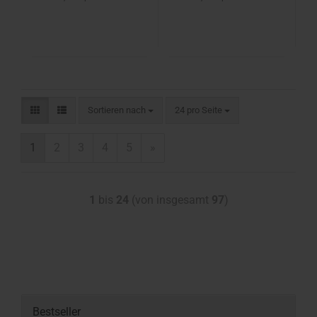
Sortieren nach
24 pro Seite
1
2
3
4
5
»
1
bis
24
(von insgesamt
97
)
Bestseller