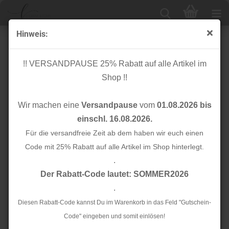
Hinweis:
Reststücke 50cm
!! VERSANDPAUSE 25% Rabatt auf alle Artikel im
Shop !!
Sortieren nach
Alle Hersteller
Wir machen eine
Versandpause
vom
01.08.2026 bis
24 pro Seite
einschl. 16.08.2026.
1
Für die versandfreie Zeit ab dem haben wir euch einen
2
3
4
5
»
Code mit 25% Rabatt auf alle Artikel im Shop hinterlegt.
.
TOP
TOP
Der Rabatt-Code lautet: SOMMER2026
.
Diesen Rabatt-Code kannst Du im Warenkorb in das Feld "Gutschein-
Code" eingeben und somit einlösen!