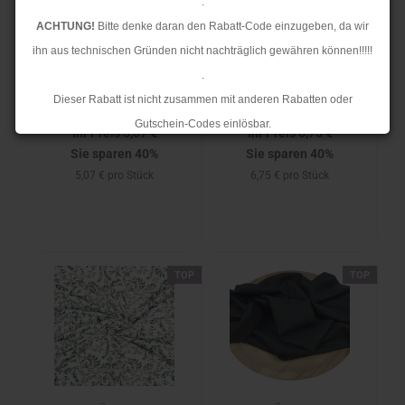
.
RESTSTÜCK 0,50m !!!
RESTSTÜCK 0,50m !!!
ACHTUNG!
Bitte denke daran den Rabatt-Code einzugeben, da wir
- Leinen Viskose -
- Mantelflausch -
ihn aus technischen Gründen nicht nachträglich gewähren können!!!!!
bestickt - Punkte - rot
Karo Yorkshire - blue
.
Dieser Rabatt ist nicht zusammen mit anderen Rabatten oder
Unser Normalpreis 8,45 €
Unser Normalpreis 11,25 €
Gutschein-Codes einlösbar.
Ihr Preis 5,07 €
Ihr Preis 6,75 €
.
Sie sparen 40%
Sie sparen 40%
Ab dem 17.08.2026 versenden wir wieder wie gewohnt. Aufgrund des
5,07 € pro Stück
6,75 € pro Stück
Rückstaus kann es jedoch zu längeren Lieferzeiten kommen.
TOP
TOP