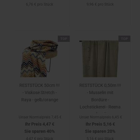
6,76 € pro Stück
9,96 € pro Stück
TOP
TOP
RESTSTÜCK 50cm !!!
RESTSTÜCK 0,50m !!!
- Viskose Stretch -
- Musselin mit
Raya - gelb/orange
Bordüre -
Lochstickerei - Reena
- olivgrün
Unser Normalpreis 7,45 €
Unser Normalpreis 6,45 €
Ihr Preis 4,47 €
Ihr Preis 5,16 €
Sie sparen 40%
Sie sparen 20%
4,47 € pro Stück
5,16 € pro Stück