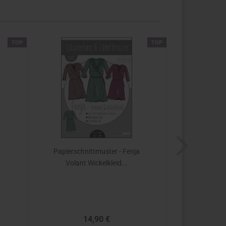
TOP
TOP
Papierschnittmuster - Fenja
Papiers
Volant Wickelkleid...
Brookly
14,90 €