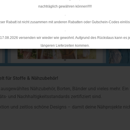
nachträglich gewähren können!!!!!
.
ser Rabatt ist nicht zusammen mit anderen Rabatten oder Gutschein-Codes einlös
.
17.08.2026 versenden wir wieder wie gewohnt. Aufgrund des Rückstaus kann es j
längeren Lieferzeiten kommen.
lt für Stoffe & Nähzubehör!
ll ausgewähltes Nähzubehör, Borten, Bänder und vieles mehr. Ein
äts- und Nachhaltigkeitsstandards zertifiziert sind.
uktion und zeitlos schöne Designs – damit deine Nähprojekte nic