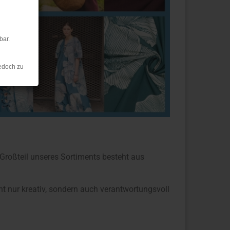
bar.
edoch zu
 Großteil unseres Sortiments besteht aus
ht nur kreativ, sondern auch verantwortungsvoll