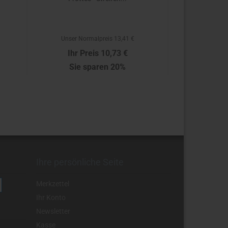
Unser Normalpreis 13,41 €
Unser No
Ihr Preis 10,73 €
Ihr P
Sie sparen 20%
Sie 
10,73 € pro Stück
19,7
Ihre persönliche Seite
Merkzettel
Ihr Konto
Newsletter
Kasse