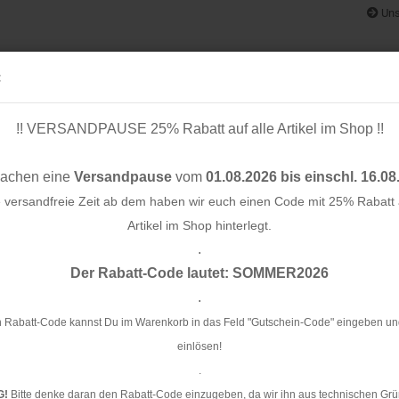
Uns
:
!! VERSANDPAUSE 25% Rabatt auf alle Artikel im Shop !!
& BÄNDER
SCHNITTMUSTER
STOFF-/ NÄHPAKETE
RESTST
machen eine
Versandpause
vom
01.08.2026 bis einschl. 16.08
e versandfreie Zeit ab dem haben wir euch einen Code mit 25% Rabatt a
Artikel im Shop hinterlegt.
.
Konto e
Der Rabatt-Code lautet: SOMMER2026
Passwo
.
 Rabatt-Code kannst Du im Warenkorb in das Feld "Gutschein-Code" eingeben un
einlösen!
.
G!
Bitte denke daran den Rabatt-Code einzugeben, da wir ihn aus technischen Grü