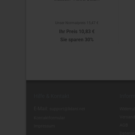
is 8,33 €
Unser Normalpreis 15,47 €
,83 €
Ihr Preis 10,83 €
n 30%
Sie sparen 30%
tück
10,83 € pro Stück
Hilfe & Kontakt
Infor
E-Mail:
support@lidani.net
Widerru
Versand
Kontaktformular
AGB
Impressum
Datensc