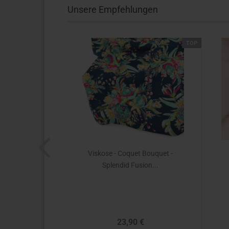
Unsere Empfehlungen
TOP
TOP
 by you No.
Viskose - Coquet Bouquet -
...
Splendid Fusion...
23,90 €