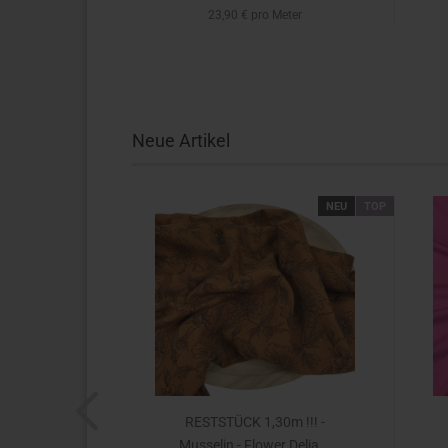
tück
23,90 € pro Meter
Neue Artikel
NEU
TOP
NEU
TOP
0m !!! -
RESTSTÜCK 1,30m !!! -
Leah...
Musselin - Flower Delia...