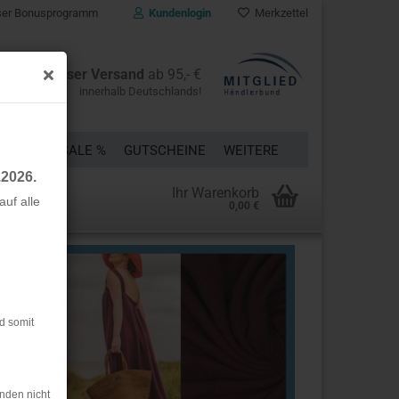
er Bonusprogramm
Kundenlogin
Merkzettel
Kostenloser Versand
ab 95,- €
innerhalb Deutschlands!
ÜCKE
% SALE %
GUTSCHEINE
WEITERE
.2026.
Ihr Warenkorb
uf alle
0,00 €
rstellen
rt vergessen?
d somit
nden nicht