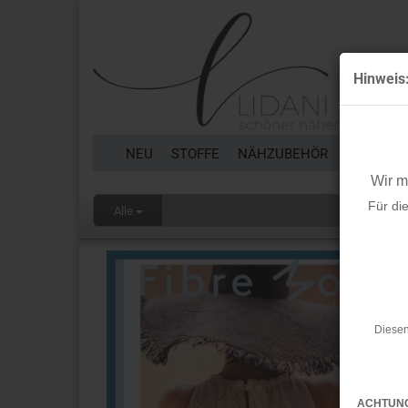
Hinweis
NEU
STOFFE
NÄHZUBEHÖR
BORTEN 
Wir 
Für di
Alle
Diesen
ACHTUN