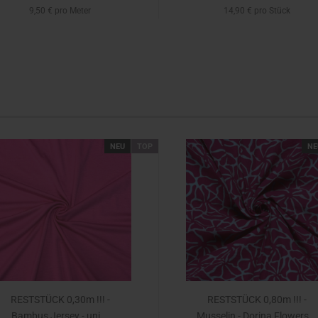
9,50 € pro Meter
14,90 € pro Stück
NEU
TOP
NE
RESTSTÜCK 0,30m !!! -
RESTSTÜCK 0,80m !!! -
Bambus Jersey - uni...
Musselin - Dorina Flowers...