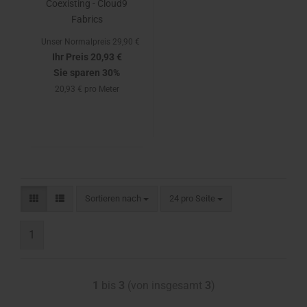
Coexisting - Cloud9
Fabrics
Unser Normalpreis 29,90 €
Ihr Preis 20,93 €
Sie sparen 30%
20,93 € pro Meter
Sortieren nach
24 pro Seite
1
1
bis
3
(von insgesamt
3
)