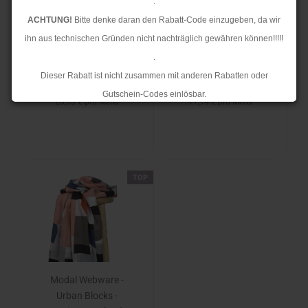
Black Panthers -
Wild Flowers -
.
Coexisting - Cloud9
Coexisting - Cloud9
ACHTUNG!
Bitte denke daran den Rabatt-Code einzugeben, da wir
Fabrics
Fabrics
ihn aus technischen Gründen nicht nachträglich gewähren können!!!!!
Unser Normalpreis 29,90 €
Unser Normalpreis 29,90 €
.
Ihr Preis 20,93 €
Ihr Preis 17,94 €
Dieser Rabatt ist nicht zusammen mit anderen Rabatten oder
Sie sparen 30%
Sie sparen 40%
Gutschein-Codes einlösbar.
20,93 € pro Meter
17,94 € pro Meter
.
Ab dem 17.08.2026 versenden wir wieder wie gewohnt. Aufgrund des
Rückstaus kann es jedoch zu längeren Lieferzeiten kommen.
TOP
Modal Webware -
Urban Blocks -