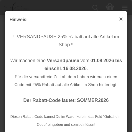
Hinweis:
Modal
!! VERSANDPAUSE 25% Rabatt auf alle Artikel im
Shop !!
Sortieren nach
24 pro Seite
Wir machen eine
Versandpause
vom
01.08.2026 bis
1
einschl. 16.08.2026.
Für die versandfreie Zeit ab dem haben wir euch einen
TOP
TOP
Code mit 25% Rabatt auf alle Artikel im Shop hinterlegt.
.
Der Rabatt-Code lautet: SOMMER2026
.
Diesen Rabatt-Code kannst Du im Warenkorb in das Feld "Gutschein-
Code" eingeben und somit einlösen!
Modal Webware -
Modal Webware -