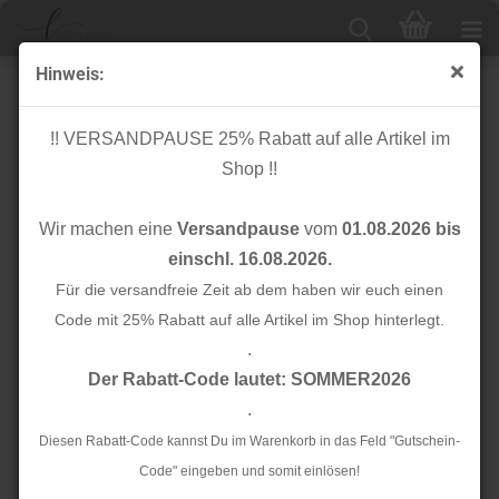
Hinweis:
Amann Mettler
!! VERSANDPAUSE 25% Rabatt auf alle Artikel im
Shop !!
Sortieren nach
24 pro Seite
Wir machen eine
Versandpause
vom
01.08.2026 bis
1
einschl. 16.08.2026.
Für die versandfreie Zeit ab dem haben wir euch einen
TOP
TOP
Code mit 25% Rabatt auf alle Artikel im Shop hinterlegt.
.
Der Rabatt-Code lautet: SOMMER2026
.
Diesen Rabatt-Code kannst Du im Warenkorb in das Feld "Gutschein-
Nähgarnset -
Code" eingeben und somit einlösen!
SERALON Nr. 100 -