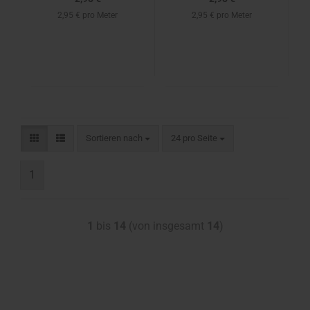
2,95 € pro Meter
2,95 € pro Meter
Sortieren nach
24 pro Seite
1
1
bis
14
(von insgesamt
14
)