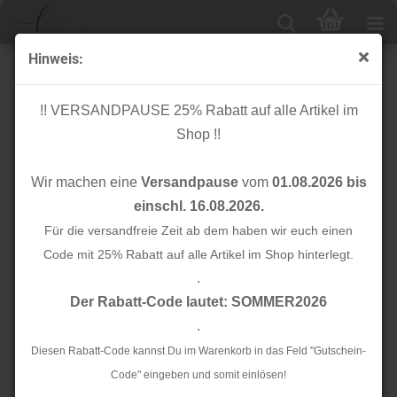
Hinweis:
Sakura - Hamburger Liebe - Albstoffe
!! VERSANDPAUSE 25% Rabatt auf alle Artikel im
Shop !!
Sortieren nach
24 pro Seite
Wir machen eine
Versandpause
vom
01.08.2026 bis
1
einschl. 16.08.2026.
Für die versandfreie Zeit ab dem haben wir euch einen
TOP
Code mit 25% Rabatt auf alle Artikel im Shop hinterlegt.
.
Der Rabatt-Code lautet: SOMMER2026
.
Diesen Rabatt-Code kannst Du im Warenkorb in das Feld "Gutschein-
Bio Flachkordel -
Code" eingeben und somit einlösen!
Bio Jacquard -
Twist Me - Flat - 3,5