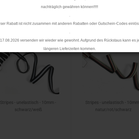
nachträglich gewähren können!!!!!
.
Sortieren nach
Alle Hersteller
24 pro Seite
ser Rabatt ist nicht zusammen mit anderen Rabatten oder Gutschein-Codes einlös
.
TOP
17.08.2026 versenden wir wieder wie gewohnt. Aufgrund des Rückstaus kann es j
längeren Lieferzeiten kommen.
Stripes - unelastisch - 10mm -
Stripes - unelastisch - 10mm
schwarz/weiß
natur/rot/schwarz