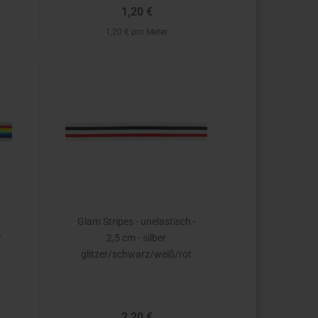
1,20 €
1,20 € pro Meter
-
Glam Stripes - unelastisch -
r
2,5 cm - silber
glitzer/schwarz/weiß/rot
2,20 €