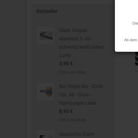
Bestseller
Die
Glam Stripes -
elastisch 3 cm -
Ab dem 
schwarz/weiß/silber
Lurex
2,90 €
2,90 € pro Meter
Bio Stripe Me - ICON
Col. 46 - Glow -
Hamburger Liebe
8,95 €
8,95 € pro Stück
elastische Glam