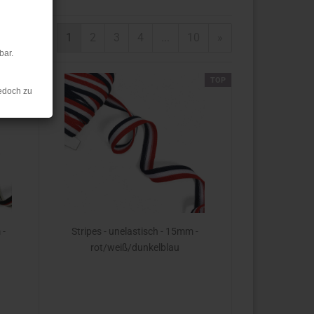
1
2
3
4
...
10
»
bar.
TOP
TOP
edoch zu
 -
Stripes - unelastisch - 15mm -
rot/weiß/dunkelblau