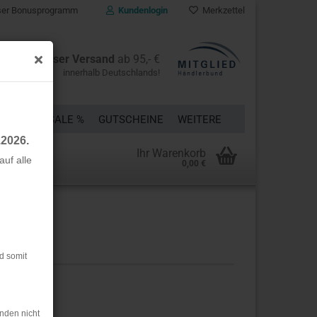
er Bonusprogramm
Kundenlogin
Merkzettel
Kostenloser Versand
ab 95,- €
innerhalb Deutschlands!
ÜCKE
% SALE %
GUTSCHEINE
WEITERE
.2026.
Ihr Warenkorb
uf alle
0,00 €
rstellen
rt vergessen?
d somit
nden nicht