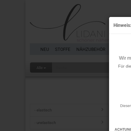
Hinweis
NEU
STOFFE
NÄHZUBEHÖR
BORTEN 
Wir 
Für di
Alle
Startseit
Strip
Diesen
- elastisch
- unelastisch
ACHTUN