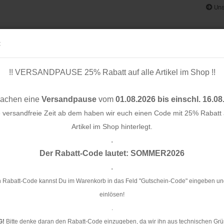
Uns
:
!! VERSANDPAUSE 25% Rabatt auf alle Artikel im Shop !!
& BÄNDER
SCHNITTMUSTER
STOFF-/ NÄHPAKETE
RESTST
machen eine
Versandpause
vom
01.08.2026 bis einschl. 16.08
e versandfreie Zeit ab dem haben wir euch einen Code mit 25% Rabatt a
Artikel im Shop hinterlegt.
.
»
»
Konto e
e
Borten & Bänder
Stripes
Der Rabatt-Code lautet: SOMMER2026
Passwo
.
es
 Rabatt-Code kannst Du im Warenkorb in das Feld "Gutschein-Code" eingeben un
einlösen!
.
- elastisch
- unelastisch
G!
Bitte denke daran den Rabatt-Code einzugeben, da wir ihn aus technischen Grü