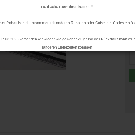
nachträglich gewähren können!!!!!
.
ser Rabatt ist nicht zusammen mit anderen Rabatten oder Gutschein-Codes einlös
.
17.08.2026 versenden wir wieder wie gewohnt. Aufgrund des Rückstaus kann es j
Me
längeren Lieferzeiten kommen.
Me