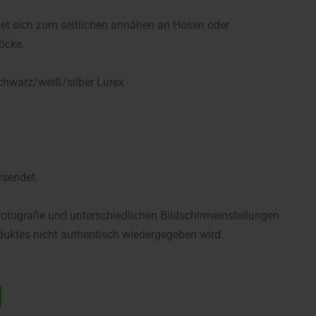
net sich zum seitlichen annähen an Hosen oder
öcke.
chwarz/weiß/silber Lurex
rsendet.
fotografie und unterschiedlichen Bildschirmeinstellungen
uktes nicht authentisch wiedergegeben wird.