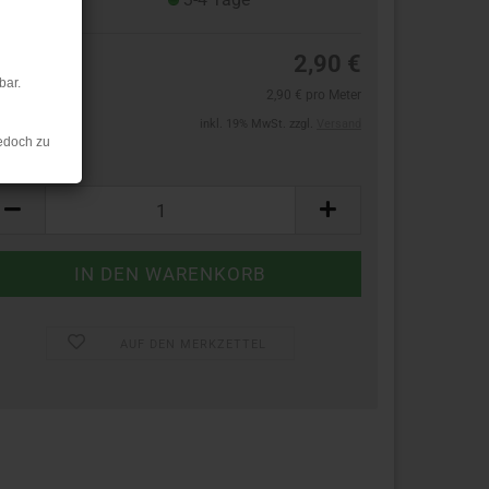
2,90 €
bar.
2,90 € pro Meter
inkl. 19% MwSt. zzgl.
Versand
edoch zu
ter:
ter
AUF DEN MERKZETTEL