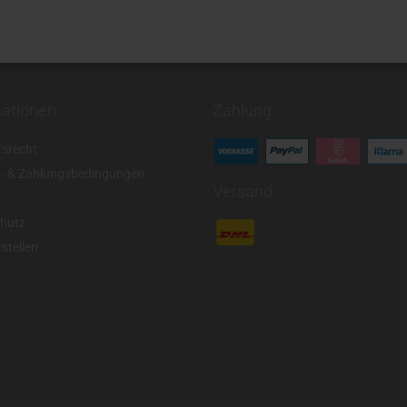
mationen
Zahlung
fsrecht
- & Zahlungsbedingungen
Versand
hutz
stellen