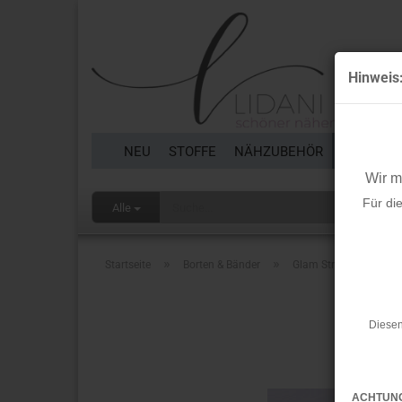
Hinweis
NEU
STOFFE
NÄHZUBEHÖR
BORTEN 
Wir 
Für di
Alle
»
»
Startseite
Borten & Bänder
Glam Stripes - elastis
Diesen
ACHTUN