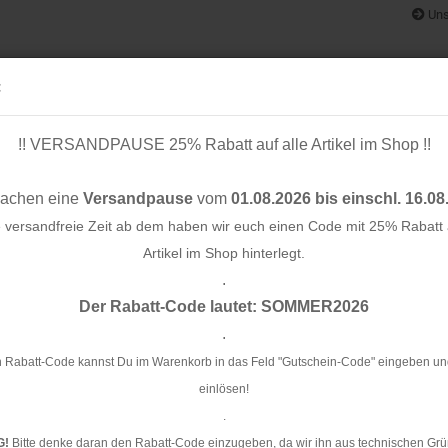
Uns
:
!! VERSANDPAUSE 25% Rabatt auf alle Artikel im Shop !!
& BÄNDER
SCHNITTMUSTER
STOFF-/ NÄHPAKETE
RESTST
machen eine
Versandpause
vom
01.08.2026 bis einschl. 16.08
e versandfreie Zeit ab dem haben wir euch einen Code mit 25% Rabatt a
Artikel im Shop hinterlegt.
.
Konto e
ch 3 cm - schwarz/weiß/silber Lurex
Der Rabatt-Code lautet: SOMMER2026
Passwo
.
Gl
sc
 Rabatt-Code kannst Du im Warenkorb in das Feld "Gutschein-Code" eingeben un
einlösen!
Ar
.
G!
Bitte denke daran den Rabatt-Code einzugeben, da wir ihn aus technischen Grü
Li