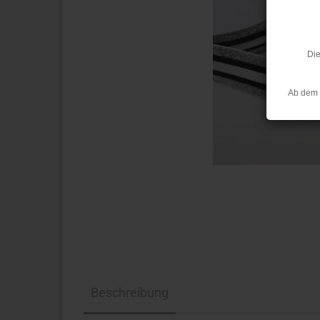
Die
Ab dem 
Beschreibung