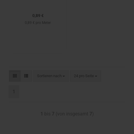
0,89 €
0,89 € pro Meter
Sortieren nach
24 pro Seite
1
1
bis
7
(von insgesamt
7
)