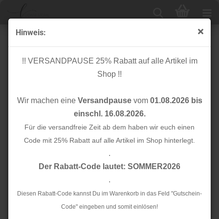
Hinweis:
- elastisch
!! VERSANDPAUSE 25% Rabatt auf alle Artikel im
Shop !!
Sortieren nach
24 pro Seite
Wir machen eine
Versandpause
vom
01.08.2026 bis
1
einschl. 16.08.2026.
Für die versandfreie Zeit ab dem haben wir euch einen
Code mit 25% Rabatt auf alle Artikel im Shop hinterlegt.
.
Der Rabatt-Code lautet: SOMMER2026
.
Diesen Rabatt-Code kannst Du im Warenkorb in das Feld "Gutschein-
Paspelband elastisch
Paspelband elastisch
Code" eingeben und somit einlösen!
- lime - 9 mm
- hellblau - 9 mm