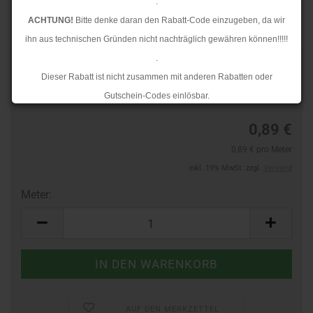
.
ACHTUNG!
Bitte denke daran den Rabatt-Code einzugeben, da wir
ihn aus technischen Gründen nicht nachträglich gewähren können!!!!!
.
Art.Nr.:
44391723
Dieser Rabatt ist nicht zusammen mit anderen Rabatten oder
Lieferzeit:
3-4 Tage
Gutschein-Codes einlösbar.
.
0,89 €
Ab dem 17.08.2026 versenden wir wieder wie gewohnt. Aufgrund des
0,89 € pro Meter
Rückstaus kann es jedoch zu längeren Lieferzeiten kommen.
inkl. 19% MwSt. zzgl.
Versand
Meter:
Meter
AUF DEN MERKZETTEL