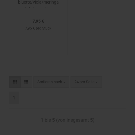
bluette/viola/meringa
- Life Loves You -
Hamburger Liebe
7,95 €
7,95 € pro Stück
Sortieren nach
24 pro Seite
1
1
bis
5
(von insgesamt
5
)