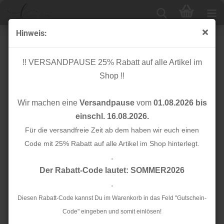
Hinweis:
Easy Going - Hamburger Liebe - Albstoffe
!! VERSANDPAUSE 25% Rabatt auf alle Artikel im
Shop !!
Sortieren nach
24 pro Seite
Wir machen eine
Versandpause
vom
01.08.2026 bis
1
einschl. 16.08.2026.
Für die versandfreie Zeit ab dem haben wir euch einen
TOP
TOP
Code mit 25% Rabatt auf alle Artikel im Shop hinterlegt.
.
Der Rabatt-Code lautet: SOMMER2026
.
Diesen Rabatt-Code kannst Du im Warenkorb in das Feld "Gutschein-
Bio Canvas - Panel -
Code" eingeben und somit einlösen!
Bio Jacquard - Safari
Pouch Party -