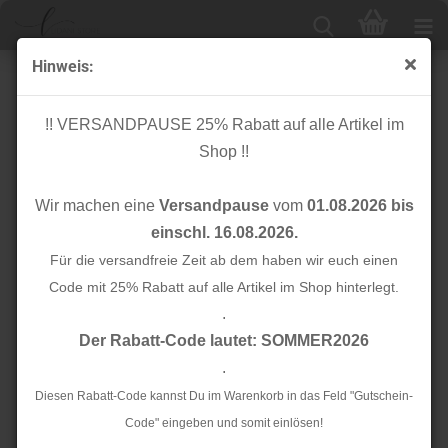
Hinweis:
Christmas - Hamburger Liebe - Albstoffe
!! VERSANDPAUSE 25% Rabatt auf alle Artikel im
Shop !!
Sortieren nach
24 pro Seite
Wir machen eine
Versandpause
vom
01.08.2026 bis
1
einschl. 16.08.2026.
Für die versandfreie Zeit ab dem haben wir euch einen
TOP
TOP
Code mit 25% Rabatt auf alle Artikel im Shop hinterlegt.
.
Der Rabatt-Code lautet: SOMMER2026
.
Diesen Rabatt-Code kannst Du im Warenkorb in das Feld "Gutschein-
Bio Sweat - Stamps
Bio Sweat - Stamps
Code" eingeben und somit einlösen!
Col. 3 pink -
Col. 2 blue -