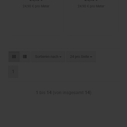
24,90 € pro Meter
24,90 € pro Meter
Sortieren nach
24 pro Seite
1
1
bis
14
(von insgesamt
14
)