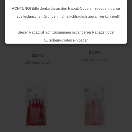
.
ACHTUNG!
Bitte denke daran den Rabatt-Code einzugeben, da wir
Quaste Fransen Set -
Quaste Fransen Set -
ihn aus technischen Gründen nicht nachträglich gewähren können!!!!!
9cm - weiß - Rico
9cm - schwarz - Rico
.
Design
Design
Dieser Rabatt ist nicht zusammen mit anderen Rabatten oder
Gutschein-Codes einlösbar.
.
3,29 €
3,29 €
Ab dem 17.08.2026 versenden wir wieder wie gewohnt. Aufgrund des
3,29 € pro Stück
3,29 € pro Stück
Rückstaus kann es jedoch zu längeren Lieferzeiten kommen.