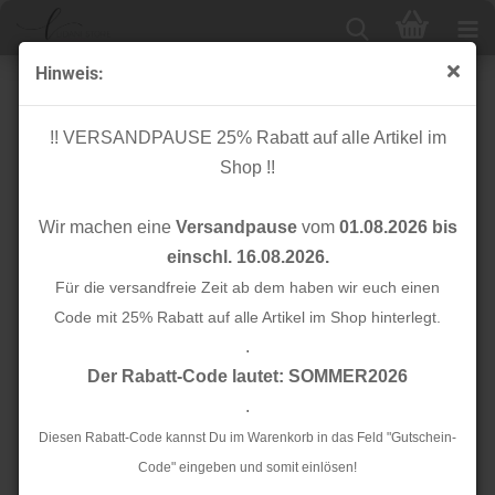
Hinweis:
Quasten
!! VERSANDPAUSE 25% Rabatt auf alle Artikel im
Shop !!
Sortieren nach
Alle Hersteller
Wir machen eine
Versandpause
vom
01.08.2026 bis
24 pro Seite
einschl. 16.08.2026.
1
Für die versandfreie Zeit ab dem haben wir euch einen
Code mit 25% Rabatt auf alle Artikel im Shop hinterlegt.
.
TOP
TOP
Der Rabatt-Code lautet: SOMMER2026
.
Diesen Rabatt-Code kannst Du im Warenkorb in das Feld "Gutschein-
Code" eingeben und somit einlösen!