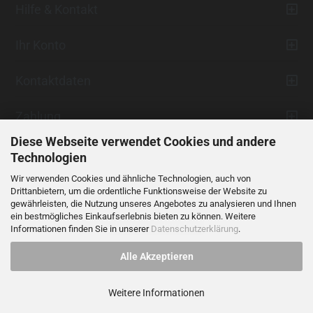
Hilfe & Kontakt
Ihr Konto
Kontaktdaten
Zahlung
Diese Webseite verwendet Cookies und andere
Technologien
Wir verwenden Cookies und ähnliche Technologien, auch von
Drittanbietern, um die ordentliche Funktionsweise der Website zu
gewährleisten, die Nutzung unseres Angebotes zu analysieren und Ihnen
ein bestmögliches Einkaufserlebnis bieten zu können. Weitere
Vertrag widerrufen
Informationen finden Sie in unserer
Datenschutzerklärung
.
Alle Akzeptieren
Alle Preise verstehen sich inklusive der gesetzlichen Mehrwertsteuer,
soweit nicht anders gekennzeichnet.
Weitere Informationen
© 2023 LIDANI Services GmbH
Cookie Einstellungen