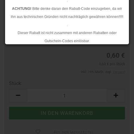
.
ACHTUNG!
Bitte denke daran den Rabatt-Code einzugeben, da wir
ihn aus technischen Gründen nicht nachträglich gewähren können!!!!!
.
Art.Nr.:
40733739
Dieser Rabatt ist nicht zusammen mit anderen Rabatten oder
Lieferzeit:
3-4 Tage
Gutschein-Codes einlösbar.
.
0,60 €
Ab dem 17.08.2026 versenden wir wieder wie gewohnt. Aufgrund des
0,60 € pro Stück
Rückstaus kann es jedoch zu längeren Lieferzeiten kommen.
inkl. 19% MwSt. zzgl.
Versand
Stück:
Stück
AUF DEN MERKZETTEL