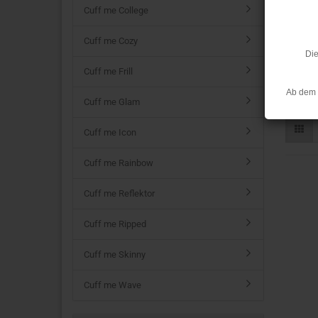
Cuff me College
Cuff me Cozy
Die
Cuff me Frill
Cu
Ab dem 
Cuff me Glam
Cuff me Icon
Cuff me Rainbow
Cuff me Reflektor
Cuff me Ripped
Cuff me Skinny
Cuff me Wave