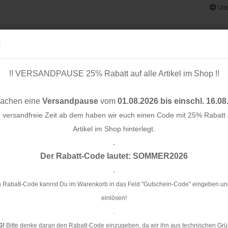
Uns
:
!! VERSANDPAUSE 25% Rabatt auf alle Artikel im Shop !!
& BÄNDER
SCHNITTMUSTER
STOFF-/ NÄHPAKETE
RESTST
machen eine
Versandpause
vom
01.08.2026 bis einschl. 16.08
e versandfreie Zeit ab dem haben wir euch einen Code mit 25% Rabatt a
Artikel im Shop hinterlegt.
.
»
»
»
Konto e
e
Stoffe
nach Stoffart
Cuff me´s
Der Rabatt-Code lautet: SOMMER2026
Passwo
.
me´s
 Rabatt-Code kannst Du im Warenkorb in das Feld "Gutschein-Code" eingeben un
einlösen!
.
Cuff me 3D
Cuff me Bold
Cuff
G!
Bitte denke daran den Rabatt-Code einzugeben, da wir ihn aus technischen Grü