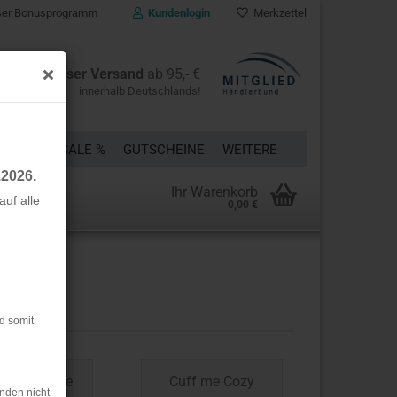
er Bonusprogramm
Kundenlogin
Merkzettel
Kostenloser Versand
ab 95,- €
innerhalb Deutschlands!
ÜCKE
% SALE %
GUTSCHEINE
WEITERE
.2026.
Ihr Warenkorb
uf alle
0,00 €
rstellen
rt vergessen?
d somit
 me College
Cuff me Cozy
nden nicht