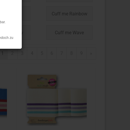
ff me Icon
Cuff me Rainbow
bar.
f me Skinny
Cuff me Wave
edoch zu
1
2
3
4
5
6
7
8
9
»