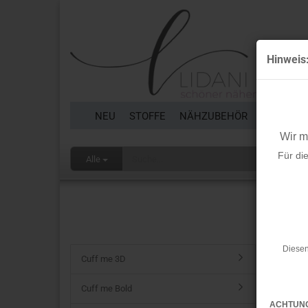
Hinweis
NEU
STOFFE
NÄHZUBEHÖR
BORTEN 
Wir 
Für di
Alle
Startseit
Cuff 
Diesen
Cuff me 3D
Cuff me Bold
ACHTUN