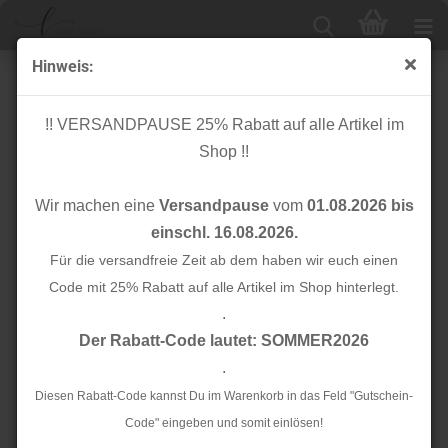
Hinweis:
Love Letters - Hamburger Liebe - Albstoffe
!! VERSANDPAUSE 25% Rabatt auf alle Artikel im
Shop !!
Sortieren nach
24 pro Seite
Wir machen eine
Versandpause
vom
01.08.2026 bis
1
einschl. 16.08.2026.
Für die versandfreie Zeit ab dem haben wir euch einen
Code mit 25% Rabatt auf alle Artikel im Shop hinterlegt.
.
Der Rabatt-Code lautet: SOMMER2026
.
Diesen Rabatt-Code kannst Du im Warenkorb in das Feld "Gutschein-
Cuff me - Bio
Code" eingeben und somit einlösen!
Bio Baumwoll Satin -
Bündchen - College -
Adorable - Col. 01 -