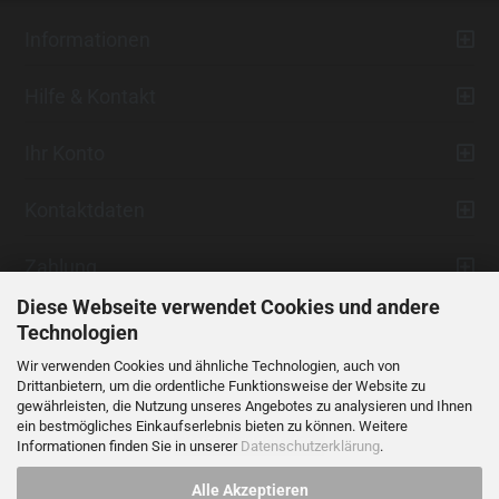
Informationen
Hilfe & Kontakt
Ihr Konto
Kontaktdaten
Zahlung
Diese Webseite verwendet Cookies und andere
Technologien
Wir verwenden Cookies und ähnliche Technologien, auch von
Drittanbietern, um die ordentliche Funktionsweise der Website zu
gewährleisten, die Nutzung unseres Angebotes zu analysieren und Ihnen
ein bestmögliches Einkaufserlebnis bieten zu können. Weitere
Vertrag widerrufen
Informationen finden Sie in unserer
Datenschutzerklärung
.
Alle Akzeptieren