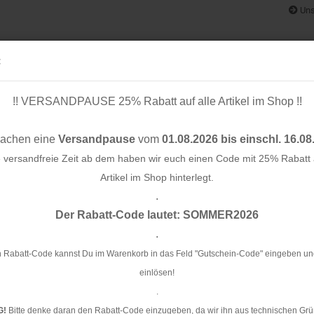
Uns
:
!! VERSANDPAUSE 25% Rabatt auf alle Artikel im Shop !!
& BÄNDER
SCHNITTMUSTER
STOFF-/ NÄHPAKETE
RESTST
machen eine
Versandpause
vom
01.08.2026 bis einschl. 16.08
e versandfreie Zeit ab dem haben wir euch einen Code mit 25% Rabatt a
Artikel im Shop hinterlegt.
.
»
»
»
Konto e
e
Stoffe
nach Kollektionen
Fibremood Stoffe Magazin No. 37
Der Rabatt-Code lautet: SOMMER2026
Passwo
.
mood Stoffe Magazin No. 37
 Rabatt-Code kannst Du im Warenkorb in das Feld "Gutschein-Code" eingeben un
einlösen!
.
Sortieren nach
Alle Hersteller
24 pro Seite
G!
Bitte denke daran den Rabatt-Code einzugeben, da wir ihn aus technischen Grü