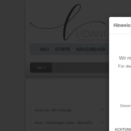
Hinweis
NEU
STOFFE
NÄHZUBEHÖR
BORTEN 
Wir 
Für di
Alle
Startseit
Fibre
Diesen
Acid Leo - Rico Design
Ahoy - Hamburger Liebe - Albstoffe
ACHTUN