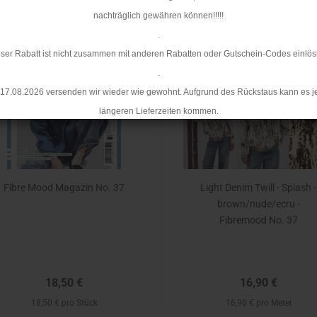
nachträglich gewähren können!!!!!
.
TOP
ser Rabatt ist nicht zusammen mit anderen Rabatten oder Gutschein-Codes einlös
.
17.08.2026 versenden wir wieder wie gewohnt. Aufgrund des Rückstaus kann es j
längeren Lieferzeiten kommen.
Fibre Mood Magazin No. 37
Light Denim Twill - Splash -
brown/nude/ecru -
Fibremood No. 37
18,50 €
16,90 €
18,50 € pro Stück
16,90 € pro Meter