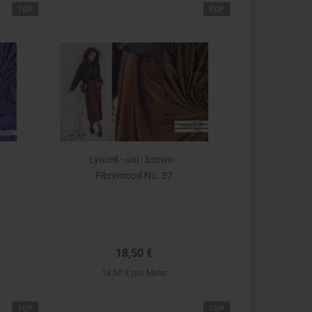
TOP
TOP
Lyocell - uni - brown -
Fibremood No. 37
18,50 €
18,50 € pro Meter
TOP
TOP