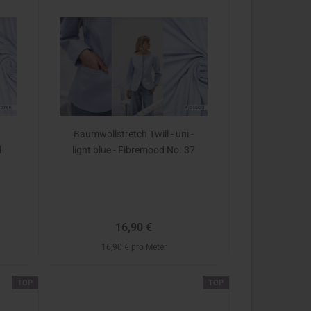
Baumwollstretch Twill - uni -
d
light blue - Fibremood No. 37
16,90 €
16,90 € pro Meter
TOP
TOP