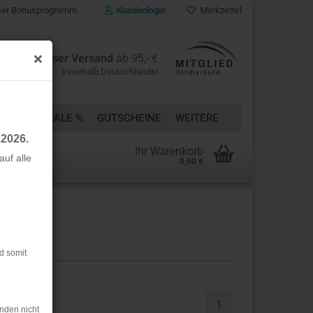
er Bonusprogramm
Kundenlogin
Merkzettel
Kostenloser Versand
ab 95,- €
innerhalb Deutschlands!
ÜCKE
% SALE %
GUTSCHEINE
WEITERE
.2026.
Ihr Warenkorb
uf alle
0,00 €
rstellen
rt vergessen?
d somit
1
nden nicht