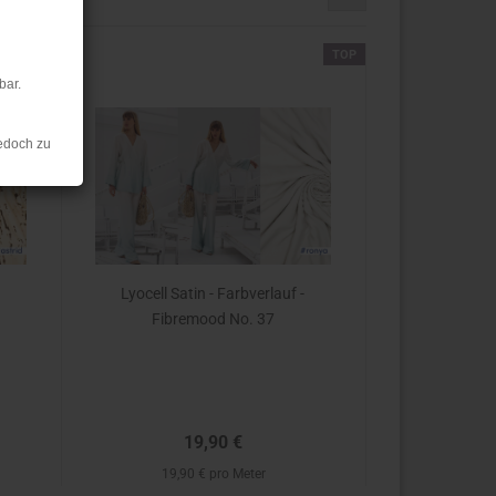
TOP
TOP
bar.
edoch zu
Lyocell Satin - Farbverlauf -
Fibremood No. 37
19,90 €
19,90 € pro Meter