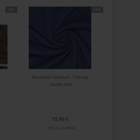
TOP
TOP
Bündchen Schlauch - Feinripp
-
- classic blue
15,90 €
15,90 € pro Meter