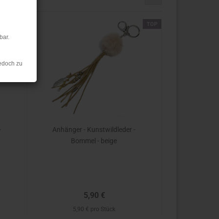
TOP
TOP
bar.
edoch zu
-
Anhänger - Kunstwildleder -
Bommel - beige
5,90 €
5,90 € pro Stück