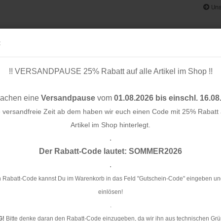
Uns
:
!! VERSANDPAUSE 25% Rabatt auf alle Artikel im Shop !!
& BÄNDER
SCHNITTMUSTER
STOFF-/ NÄHPAKETE
RESTST
machen eine
Versandpause
vom
01.08.2026 bis einschl. 16.08
e versandfreie Zeit ab dem haben wir euch einen Code mit 25% Rabatt a
Artikel im Shop hinterlegt.
.
»
»
»
Konto e
e
Nähzubehör
Accessoires
Anhänger
Der Rabatt-Code lautet: SOMMER2026
Passwo
.
nger
 Rabatt-Code kannst Du im Warenkorb in das Feld "Gutschein-Code" eingeben un
einlösen!
.
Sortieren nach
24 pro Seite
G!
Bitte denke daran den Rabatt-Code einzugeben, da wir ihn aus technischen Grü