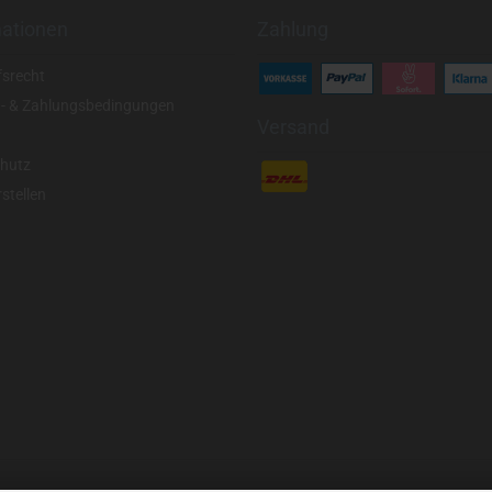
mationen
Zahlung
fsrecht
- & Zahlungsbedingungen
Versand
hutz
stellen