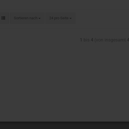
Sortieren nach
24 pro Seite
1
bis
4
(von insgesamt