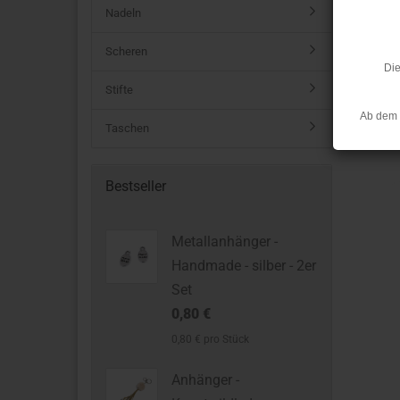
Nadeln
Scheren
Die
Stifte
Ab dem 
Taschen
Bestseller
Metallanhänger -
Handmade - silber - 2er
Set
0,80 €
0,80 € pro Stück
Anhänger -