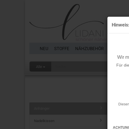
Hinweis
NEU
STOFFE
NÄHZUBEHÖR
BORTEN 
Wir 
Für di
Alle
Startseit
Anhä
Diesen
Anhänger
Nadelkissen
ACHTUN