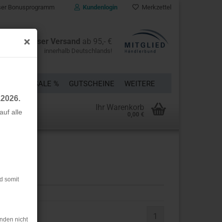
er Bonusprogramm
Kundenlogin
Merkzettel
Kostenloser Versand
ab 95,- €
innerhalb Deutschlands!
ÜCKE
% SALE %
GUTSCHEINE
WEITERE
.2026.
Ihr Warenkorb
uf alle
0,00 €
rstellen
rt vergessen?
d somit
1
nden nicht