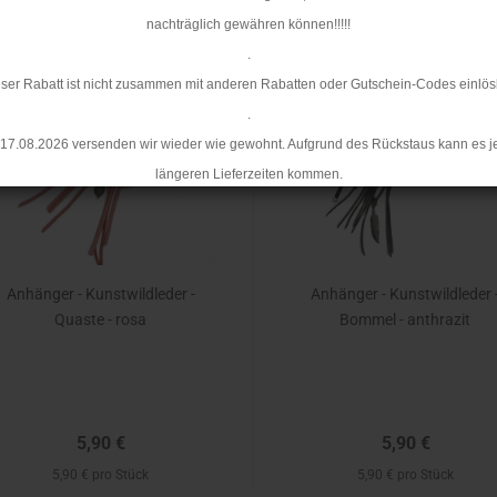
nachträglich gewähren können!!!!!
.
TOP
ser Rabatt ist nicht zusammen mit anderen Rabatten oder Gutschein-Codes einlös
.
17.08.2026 versenden wir wieder wie gewohnt. Aufgrund des Rückstaus kann es j
längeren Lieferzeiten kommen.
Anhänger - Kunstwildleder -
Anhänger - Kunstwildleder 
Quaste - rosa
Bommel - anthrazit
5,90 €
5,90 €
5,90 € pro Stück
5,90 € pro Stück