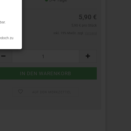
5,90 €
bar.
5,90 € pro Stück
inkl. 19% MwSt. zzgl.
Versand
edoch zu
ück:
ück
AUF DEN MERKZETTEL