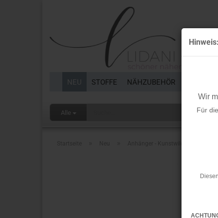
Hinweis
NEU
STOFFE
NÄHZUBEHÖR
BORTEN 
Wir 
Für di
Alle
»
»
Startseite
Neu
Anhänger - Kunstwildleder - Bomme
Diesen
ACHTUN