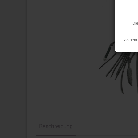
Die
Ab dem 
Beschreibung