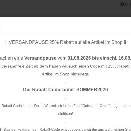
Uns
:
!! VERSANDPAUSE 25% Rabatt auf alle Artikel im Shop !!
& BÄNDER
SCHNITTMUSTER
STOFF-/ NÄHPAKETE
RESTST
machen eine
Versandpause
vom
01.08.2026 bis einschl. 16.08
e versandfreie Zeit ab dem haben wir euch einen Code mit 25% Rabatt a
Artikel im Shop hinterlegt.
.
Konto e
l - anthrazit
Der Rabatt-Code lautet: SOMMER2026
Passwo
.
An
an
 Rabatt-Code kannst Du im Warenkorb in das Feld "Gutschein-Code" eingeben un
einlösen!
Ar
.
G!
Bitte denke daran den Rabatt-Code einzugeben, da wir ihn aus technischen Grü
Li