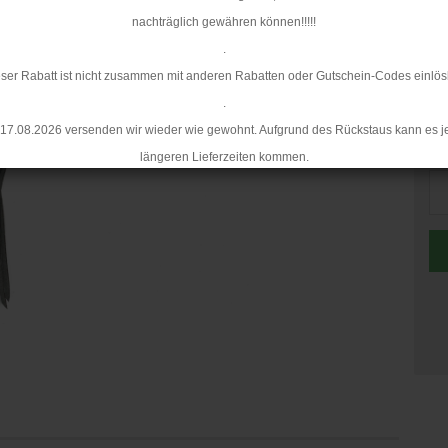
nachträglich gewähren können!!!!!
.
ser Rabatt ist nicht zusammen mit anderen Rabatten oder Gutschein-Codes einlös
.
17.08.2026 versenden wir wieder wie gewohnt. Aufgrund des Rückstaus kann es j
St
längeren Lieferzeiten kommen.
St