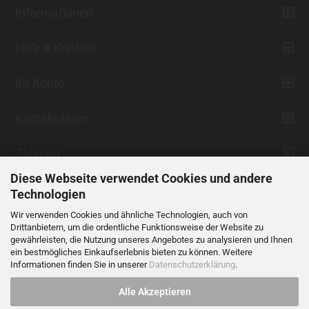
Informationen
Hilfe & Kontakt
Ihr Konto
Kontaktdaten
Zahlung
Diese Webseite verwendet Cookies und andere
Technologien
Wir verwenden Cookies und ähnliche Technologien, auch von
Drittanbietern, um die ordentliche Funktionsweise der Website zu
gewährleisten, die Nutzung unseres Angebotes zu analysieren und Ihnen
ein bestmögliches Einkaufserlebnis bieten zu können. Weitere
Vertrag widerrufen
Informationen finden Sie in unserer
Datenschutzerklärung
.
Alle Akzeptieren
Alle Preise verstehen sich inklusive der gesetzlichen Mehrwertsteuer,