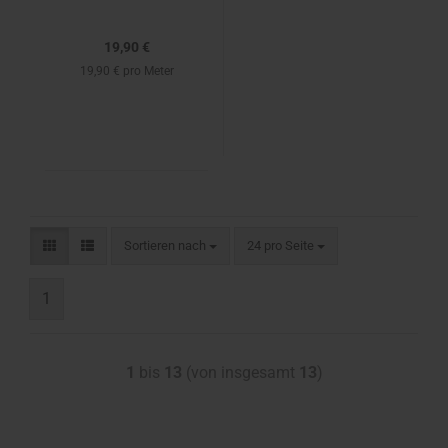
19,90 €
19,90 € pro Meter
Sortieren nach
24 pro Seite
1
1
bis
13
(von insgesamt
13
)