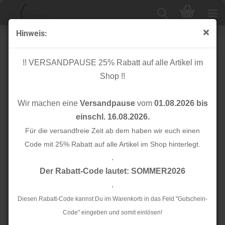
Hinweis:
Doubleface
!! VERSANDPAUSE 25% Rabatt auf alle Artikel im
Shop !!
Sortieren nach
Alle Hersteller
Wir machen eine
Versandpause
vom
01.08.2026 bis
24 pro Seite
einschl. 16.08.2026.
1
Für die versandfreie Zeit ab dem haben wir euch einen
Code mit 25% Rabatt auf alle Artikel im Shop hinterlegt.
.
TOP
TOP
Der Rabatt-Code lautet: SOMMER2026
.
Diesen Rabatt-Code kannst Du im Warenkorb in das Feld "Gutschein-
Code" eingeben und somit einlösen!