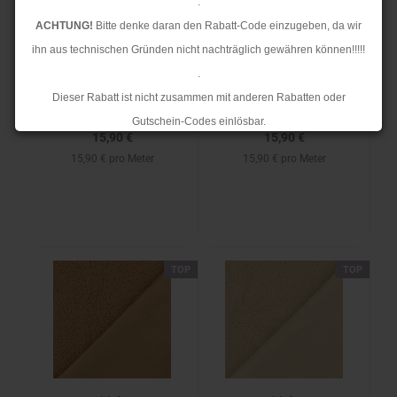
.
Double Sided - Teddy
Double Sided - Teddy
ACHTUNG!
Bitte denke daran den Rabatt-Code einzugeben, da wir
Fleece - orange
Fleece - lime
ihn aus technischen Gründen nicht nachträglich gewähren können!!!!!
.
Dieser Rabatt ist nicht zusammen mit anderen Rabatten oder
Gutschein-Codes einlösbar.
15,90 €
15,90 €
.
15,90 € pro Meter
15,90 € pro Meter
Ab dem 17.08.2026 versenden wir wieder wie gewohnt. Aufgrund des
Rückstaus kann es jedoch zu längeren Lieferzeiten kommen.
TOP
TOP