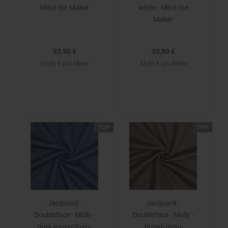
Mind the Maker
white - Mind the
Maker
33,90 €
33,90 €
33,90 € pro Meter
33,90 € pro Meter
TOP
TOP
Jacquard -
Jacquard -
Doubleface - Molly -
Doubleface - Molly -
dark jeans/dusty
brown/ecru