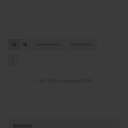
Sortieren nach
24 pro Seite
1
1
bis
24
(von insgesamt
24
)
Bestseller