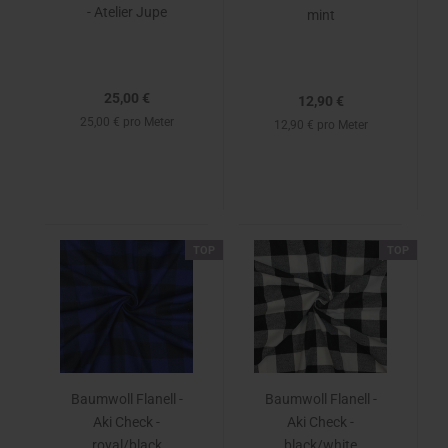
- Atelier Jupe
mint
25,00 €
12,90 €
25,00 € pro Meter
12,90 € pro Meter
TOP
TOP
Baumwoll Flanell -
Baumwoll Flanell -
Aki Check -
Aki Check -
royal/black
black/white