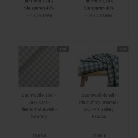
Ihr Preis 7,74 €
Ihr Preis 7,74 €
Sie sparen 40%
Sie sparen 40%
7,74 € pro Meter
7,74 € pro Meter
TOP
TOP
Baumwoll Flanell -
Baumwoll Flanell -
Jack Karo -
Plaid of my Dreams -
flieder/naturweiß -
sky - Art Gallery
Swafing
Fabrics
20,90 €
19,90 €