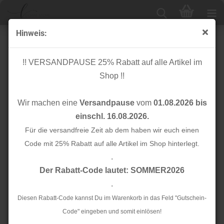
Hinweis:
Flanell
!! VERSANDPAUSE 25% Rabatt auf alle Artikel im
Shop !!
Sortieren nach
Alle Hersteller
Wir machen eine
Versandpause
vom
01.08.2026 bis
24 pro Seite
einschl. 16.08.2026.
1
Für die versandfreie Zeit ab dem haben wir euch einen
Code mit 25% Rabatt auf alle Artikel im Shop hinterlegt.
.
TOP
TOP
Der Rabatt-Code lautet: SOMMER2026
.
Diesen Rabatt-Code kannst Du im Warenkorb in das Feld "Gutschein-
Code" eingeben und somit einlösen!