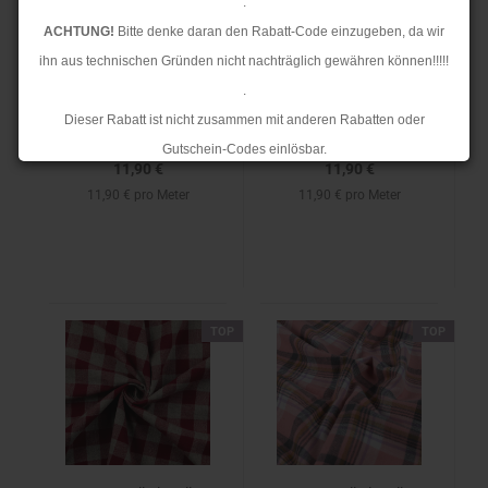
.
Baumwoll Flanell -
Baumwoll Flanell -
ACHTUNG!
Bitte denke daran den Rabatt-Code einzugeben, da wir
Sveta -
Sveta - denim/grau
ihn aus technischen Gründen nicht nachträglich gewähren können!!!!!
anthrazit/grau
.
Dieser Rabatt ist nicht zusammen mit anderen Rabatten oder
Gutschein-Codes einlösbar.
11,90 €
11,90 €
.
11,90 € pro Meter
11,90 € pro Meter
Ab dem 17.08.2026 versenden wir wieder wie gewohnt. Aufgrund des
Rückstaus kann es jedoch zu längeren Lieferzeiten kommen.
TOP
TOP