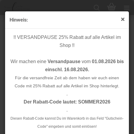
Hinweis:
Knöpfe 15mm
!! VERSANDPAUSE 25% Rabatt auf alle Artikel im
Shop !!
Sortieren nach
Alle Hersteller
Wir machen eine
Versandpause
vom
01.08.2026 bis
24 pro Seite
einschl. 16.08.2026.
1
Für die versandfreie Zeit ab dem haben wir euch einen
2
3
4
»
Code mit 25% Rabatt auf alle Artikel im Shop hinterlegt.
.
TOP
TOP
Der Rabatt-Code lautet: SOMMER2026
.
Diesen Rabatt-Code kannst Du im Warenkorb in das Feld "Gutschein-
Code" eingeben und somit einlösen!