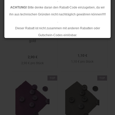
.
ACHTUNG!
Bitte denke daran den Rabatt-Code einzugeben, da wir
ihn aus technischen Gründen nicht nachträglich gewähren können!!!!!
.
Knopf Corozo - Blaze
Knopf - 3er Set -
- 15 mm - camel -
Dieser Rabatt ist nicht zusammen mit anderen Rabatten oder
Metall - Unternäher -
Mind the Maker
15mm - Anker - matt
Gutschein-Codes einlösbar.
gold
.
Ab dem 17.08.2026 versenden wir wieder wie gewohnt. Aufgrund des
1,10 €
Rückstaus kann es jedoch zu längeren Lieferzeiten kommen.
2,90 €
1,10 € pro Stück
2,90 € pro Stück
TOP
TOP