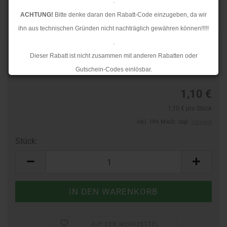
.
ACHTUNG!
Bitte denke daran den Rabatt-Code einzugeben, da wir
ihn aus technischen Gründen nicht nachträglich gewähren können!!!!!
.
Art.Nr.:
965810102
Dieser Rabatt ist nicht zusammen mit anderen Rabatten oder
Lieferzeit:
3-4 Tage
Gutschein-Codes einlösbar.
.
1,10 €
Ab dem 17.08.2026 versenden wir wieder wie gewohnt. Aufgrund des
1,10 € pro Stück
Rückstaus kann es jedoch zu längeren Lieferzeiten kommen.
inkl. 19% MwSt. zzgl.
Versand
Stück:
Stück
AUF DEN MERKZETTEL