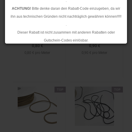
.
Gummikordel - Ø 3,0
Gummikordel - Ø 5,0
ACHTUNG!
Bitte denke daran den Rabatt-Code einzugeben, da wir
mm - weich/flach -
mm - weich/flach -
ihn aus technischen Gründen nicht nachträglich gewähren können!!!!!
schwarz
schwarz
.
Dieser Rabatt ist nicht zusammen mit anderen Rabatten oder
Gutschein-Codes einlösbar.
0,80 €
0,90 €
.
0,80 € pro Meter
0,90 € pro Meter
Ab dem 17.08.2026 versenden wir wieder wie gewohnt. Aufgrund des
Rückstaus kann es jedoch zu längeren Lieferzeiten kommen.
TOP
TOP