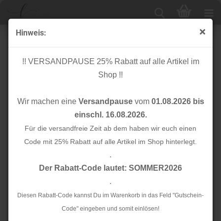
Hinweis:
- Gummikordeln
!! VERSANDPAUSE 25% Rabatt auf alle Artikel im
Shop !!
Sortieren nach
Alle Hersteller
Wir machen eine
Versandpause
vom
01.08.2026 bis
24 pro Seite
einschl. 16.08.2026.
1
Für die versandfreie Zeit ab dem haben wir euch einen
2
»
Code mit 25% Rabatt auf alle Artikel im Shop hinterlegt.
.
TOP
Der Rabatt-Code lautet: SOMMER2026
.
Diesen Rabatt-Code kannst Du im Warenkorb in das Feld "Gutschein-
Code" eingeben und somit einlösen!