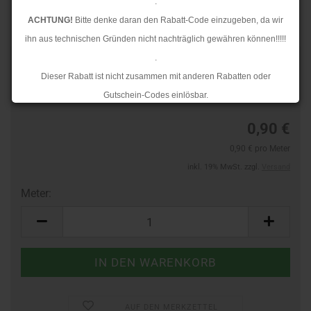
.
ACHTUNG!
Bitte denke daran den Rabatt-Code einzugeben, da wir
ihn aus technischen Gründen nicht nachträglich gewähren können!!!!!
.
Art.Nr.:
44386540
Dieser Rabatt ist nicht zusammen mit anderen Rabatten oder
Lieferzeit:
3-4 Tage
Gutschein-Codes einlösbar.
.
0,90 €
Ab dem 17.08.2026 versenden wir wieder wie gewohnt. Aufgrund des
0,90 € pro Meter
Rückstaus kann es jedoch zu längeren Lieferzeiten kommen.
inkl. 19% MwSt. zzgl.
Versand
Meter:
Meter
AUF DEN MERKZETTEL