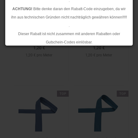
.
Jersey Schrägband -
Jersey Schrägband -
ACHTUNG!
Bitte denke daran den Rabatt-Code einzugeben, da wir
elastisch - 20mm -
elastisch - 20mm -
ihn aus technischen Gründen nicht nachträglich gewähren können!!!!!
navy
royal
.
Dieser Rabatt ist nicht zusammen mit anderen Rabatten oder
Gutschein-Codes einlösbar.
1,20 €
1,20 €
.
1,20 € pro Meter
1,20 € pro Meter
Ab dem 17.08.2026 versenden wir wieder wie gewohnt. Aufgrund des
Rückstaus kann es jedoch zu längeren Lieferzeiten kommen.
TOP
TOP