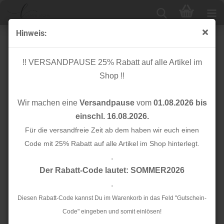
Hinweis:
- Jersey
!! VERSANDPAUSE 25% Rabatt auf alle Artikel im
Shop !!
Sortieren nach
Alle Hersteller
Wir machen eine
Versandpause
vom
01.08.2026 bis
24 pro Seite
einschl. 16.08.2026.
1
Für die versandfreie Zeit ab dem haben wir euch einen
2
»
Code mit 25% Rabatt auf alle Artikel im Shop hinterlegt.
.
TOP
TOP
Der Rabatt-Code lautet: SOMMER2026
.
Diesen Rabatt-Code kannst Du im Warenkorb in das Feld "Gutschein-
Code" eingeben und somit einlösen!