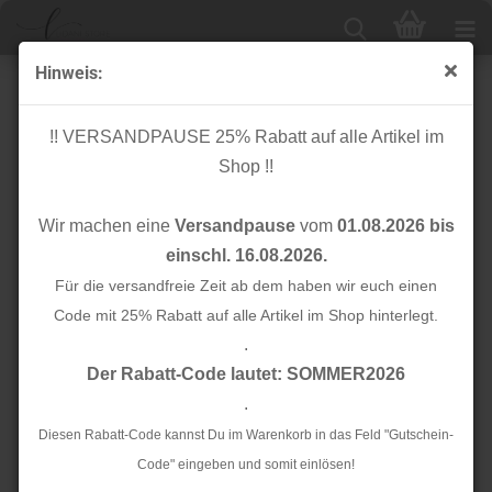
Hinweis:
20% Sale
!! VERSANDPAUSE 25% Rabatt auf alle Artikel im
Shop !!
Sortieren nach
Alle Hersteller
Wir machen eine
Versandpause
vom
01.08.2026 bis
24 pro Seite
einschl. 16.08.2026.
1
Für die versandfreie Zeit ab dem haben wir euch einen
Code mit 25% Rabatt auf alle Artikel im Shop hinterlegt.
.
TOP
TOP
Der Rabatt-Code lautet: SOMMER2026
.
Diesen Rabatt-Code kannst Du im Warenkorb in das Feld "Gutschein-
Code" eingeben und somit einlösen!