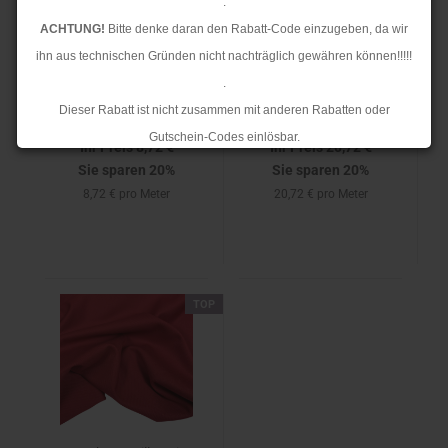
.
B-WARE !!!!! -
Bio Strickjersey -
ACHTUNG!
Bitte denke daran den Rabatt-Code einzugeben, da wir
Musselin - Jian Leo -
Fleur Pointelle -
ihn aus technischen Gründen nicht nachträglich gewähren können!!!!!
ecru/multicolor
thunder - Mind the
.
Maker
Dieser Rabatt ist nicht zusammen mit anderen Rabatten oder
Unser Normalpreis 10,90 €
Unser Normalpreis 25,90 €
Gutschein-Codes einlösbar.
Ihr Preis 8,72 €
Ihr Preis 20,72 €
.
Sie sparen 20%
Sie sparen 20%
Ab dem 17.08.2026 versenden wir wieder wie gewohnt. Aufgrund des
8,72 € pro Meter
20,72 € pro Meter
Rückstaus kann es jedoch zu längeren Lieferzeiten kommen.
TOP