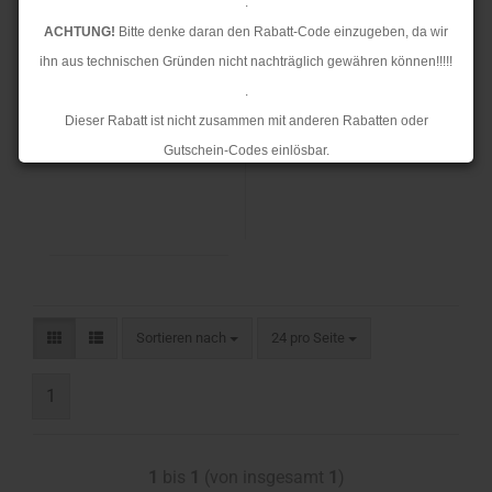
.
ACHTUNG!
Bitte denke daran den Rabatt-Code einzugeben, da wir
ihn aus technischen Gründen nicht nachträglich gewähren können!!!!!
.
22,00 €
Dieser Rabatt ist nicht zusammen mit anderen Rabatten oder
22,00 € pro Stück
Gutschein-Codes einlösbar.
.
Ab dem 17.08.2026 versenden wir wieder wie gewohnt. Aufgrund des
Rückstaus kann es jedoch zu längeren Lieferzeiten kommen.
Sortieren nach
24 pro Seite
1
1
bis
1
(von insgesamt
1
)