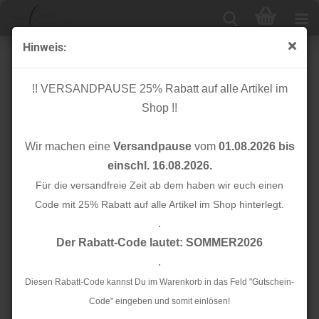
Hinweis:
Taschen
!! VERSANDPAUSE 25% Rabatt auf alle Artikel im
Shop !!
Sortieren nach
24 pro Seite
Wir machen eine
Versandpause
vom
01.08.2026 bis
1
einschl. 16.08.2026.
Für die versandfreie Zeit ab dem haben wir euch einen
TOP
TOP
Code mit 25% Rabatt auf alle Artikel im Shop hinterlegt.
.
Der Rabatt-Code lautet: SOMMER2026
.
Diesen Rabatt-Code kannst Du im Warenkorb in das Feld "Gutschein-
Code" eingeben und somit einlösen!
Etui - Leo -
Shopper - Acid Leo -