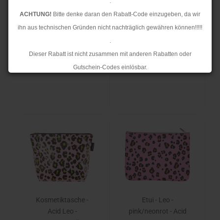
flieder/neongrün -
rosa/neongrün -
.
Acid Leo - Rico
41x55x19cm
ACHTUNG!
Bitte denke daran den Rabatt-Code einzugeben, da wir
Design
ihn aus technischen Gründen nicht nachträglich gewähren können!!!!!
.
7,90 €
25,90 €
Dieser Rabatt ist nicht zusammen mit anderen Rabatten oder
7,90 € pro Stück
25,90 € pro Stück
Gutschein-Codes einlösbar.
.
Ab dem 17.08.2026 versenden wir wieder wie gewohnt. Aufgrund des
Rückstaus kann es jedoch zu längeren Lieferzeiten kommen.
Kosmetiktasche -
Etui - Leo -
Acid Leo -
pink/neonrot - Acid