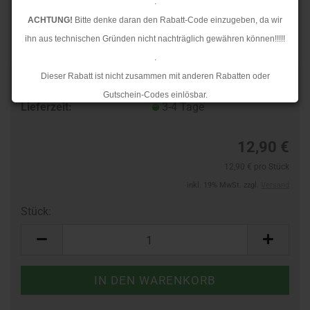
.
ACHTUNG!
Bitte denke daran den Rabatt-Code einzugeben, da wir
ihn aus technischen Gründen nicht nachträglich gewähren können!!!!!
.
Dieser Rabatt ist nicht zusammen mit anderen Rabatten oder
TOP
Art.Nr.:
242715768
Gutschein-Codes einlösbar.
Lieferzeit:
3-4 Tage
.
Ab dem 17.08.2026 versenden wir wieder wie gewohnt. Aufgrund des
12,90 €
Rückstaus kann es jedoch zu längeren Lieferzeiten kommen.
12,90 € pro Stück
inkl. 19% MwSt. zzgl.
Versand
Stück:
Stück