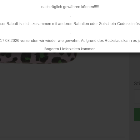
nachträglich gewähren können!!!!!
.
ser Rabatt ist nicht zusammen mit anderen Rabatten oder Gutschein-Codes einlös
.
17.08.2026 versenden wir wieder wie gewohnt. Aufgrund des Rückstaus kann es j
längeren Lieferzeiten kommen.
St
St