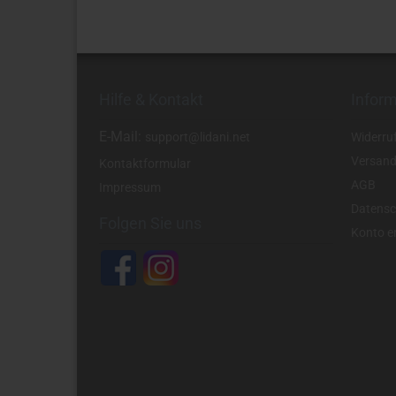
Hilfe & Kontakt
Infor
E-Mail:
support@lidani.net
Widerru
Versand
Kontaktformular
AGB
Impressum
Datensc
Folgen Sie uns
Konto er