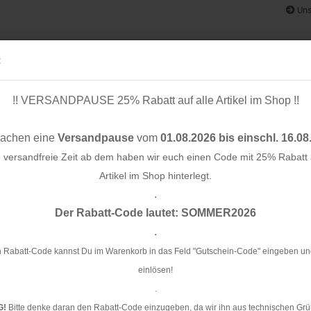
Uns
:
!! VERSANDPAUSE 25% Rabatt auf alle Artikel im Shop !!
& BÄNDER
SCHNITTMUSTER
STOFF-/ NÄHPAKETE
RESTST
machen eine
Versandpause
vom
01.08.2026 bis einschl. 16.08
e versandfreie Zeit ab dem haben wir euch einen Code mit 25% Rabatt a
Artikel im Shop hinterlegt.
.
Konto e
- Acid Leo - Rico Design
Der Rabatt-Code lautet: SOMMER2026
Passwo
.
Et
De
 Rabatt-Code kannst Du im Warenkorb in das Feld "Gutschein-Code" eingeben un
einlösen!
Ar
.
G!
Bitte denke daran den Rabatt-Code einzugeben, da wir ihn aus technischen Grü
Li