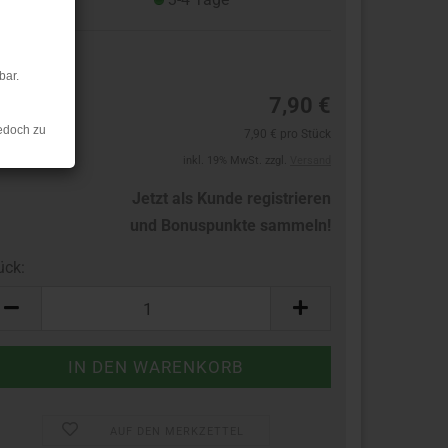
8
bar.
7,90 €
edoch zu
7,90 € pro Stück
inkl. 19% MwSt. zzgl.
Versand
Jetzt als Kunde registrieren
und Bonuspunkte sammeln!
ück:
ück
AUF DEN MERKZETTEL