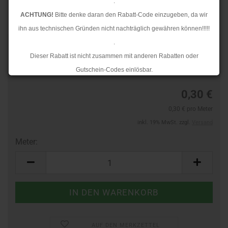
.
ACHTUNG!
Bitte denke daran den Rabatt-Code einzugeben, da wir
ihn aus technischen Gründen nicht nachträglich gewähren können!!!!!
.
TOP
Art.Nr.:
40387795
Dieser Rabatt ist nicht zusammen mit anderen Rabatten oder
Lieferzeit:
3-4 Tage
Gutschein-Codes einlösbar.
.
0,30 €
Ab dem 17.08.2026 versenden wir wieder wie gewohnt. Aufgrund des
0,30 € pro Meter
Rückstaus kann es jedoch zu längeren Lieferzeiten kommen.
inkl. 19% MwSt. zzgl.
Versand
Meter:
Meter
AUF DEN MERKZETTEL