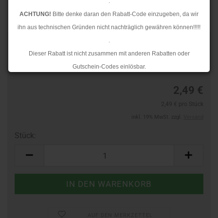
.
ACHTUNG!
Bitte denke daran den Rabatt-Code einzugeben, da wir
ihn aus technischen Gründen nicht nachträglich gewähren können!!!!!
.
TOP
Art.Nr.:
243710415
Dieser Rabatt ist nicht zusammen mit anderen Rabatten oder
Lieferzeit:
3-4 Tage
Gutschein-Codes einlösbar.
.
2,49 €
Ab dem 17.08.2026 versenden wir wieder wie gewohnt. Aufgrund des
2,49 € pro Stück
Rückstaus kann es jedoch zu längeren Lieferzeiten kommen.
inkl. 19% MwSt. zzgl.
Versand
Stück:
Stück
AUF DEN MERKZETTEL