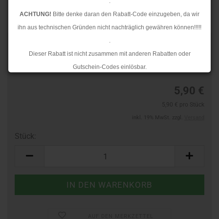
.
ACHTUNG!
Bitte denke daran den Rabatt-Code einzugeben, da wir
ihn aus technischen Gründen nicht nachträglich gewähren können!!!!!
.
TOP
Art.Nr.:
40725121
Dieser Rabatt ist nicht zusammen mit anderen Rabatten oder
Lieferzeit:
3-4 Tage
Gutschein-Codes einlösbar.
.
5,90 €
Ab dem 17.08.2026 versenden wir wieder wie gewohnt. Aufgrund des
5,90 € pro Stück
Rückstaus kann es jedoch zu längeren Lieferzeiten kommen.
inkl. 19% MwSt. zzgl.
Versand
Stück:
Stück
AUF DEN MERKZETTEL