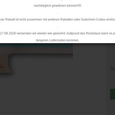
nachträglich gewähren können!!!!!
.
ser Rabatt ist nicht zusammen mit anderen Rabatten oder Gutschein-Codes einlös
.
17.08.2026 versenden wir wieder wie gewohnt. Aufgrund des Rückstaus kann es j
längeren Lieferzeiten kommen.
St
St