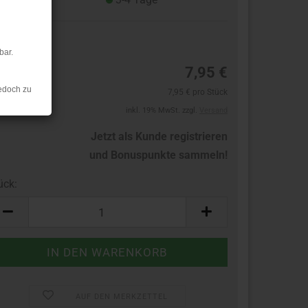
8
bar.
7,95 €
edoch zu
7,95 € pro Stück
inkl. 19% MwSt. zzgl.
Versand
Jetzt als Kunde registrieren
und Bonuspunkte sammeln!
ück:
ück
AUF DEN MERKZETTEL