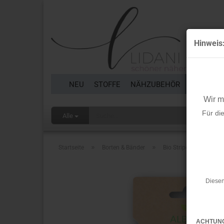
Hinweis
NEU
STOFFE
NÄHZUBEHÖR
BORTEN 
Wir 
Für di
Alle
»
»
Startseite
Borten & Bänder
Bio Stripe - College - 
Diesen
ACHTUN