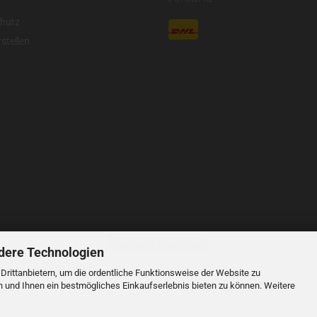
hutz
stellen
Vertrag widerrufen
dere Technologien
rittanbietern, um die ordentliche Funktionsweise der Website zu
e verstehen sich inklusive der gesetzlichen Mehrwertsteuer, soweit nicht anders geke
n und Ihnen ein bestmögliches Einkaufserlebnis bieten zu können. Weitere
© 2023 LIDANI Services GmbH
Cookie Einstellungen