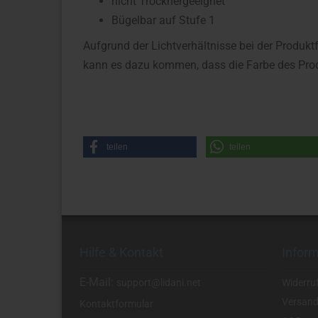
nicht Trocknergeeignet
Bügelbar auf Stufe 1
Aufgrund der Lichtverhältnisse bei der Produkt
kann es dazu kommen, dass die Farbe des Prod
teilen
teilen
Hilfe & Kontakt
Infor
E-Mail:
support@lidani.net
Widerru
Versand
Kontaktformular