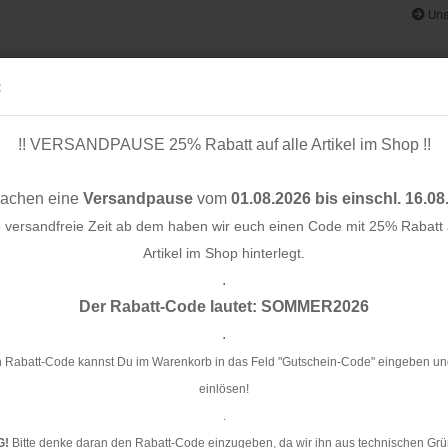
Uns
:
!! VERSANDPAUSE 25% Rabatt auf alle Artikel im Shop !!
& BÄNDER
SCHNITTMUSTER
STOFF-/ NÄHPAKETE
RESTST
machen eine
Versandpause
vom
01.08.2026 bis einschl. 16.08
e versandfreie Zeit ab dem haben wir euch einen Code mit 25% Rabatt a
Artikel im Shop hinterlegt.
.
Konto e
Col. 100 - Sakura - Hamburger Liebe
Der Rabatt-Code lautet: SOMMER2026
Passwo
.
Bi
Ha
 Rabatt-Code kannst Du im Warenkorb in das Feld "Gutschein-Code" eingeben un
einlösen!
Ar
.
G!
Bitte denke daran den Rabatt-Code einzugeben, da wir ihn aus technischen Grü
Li