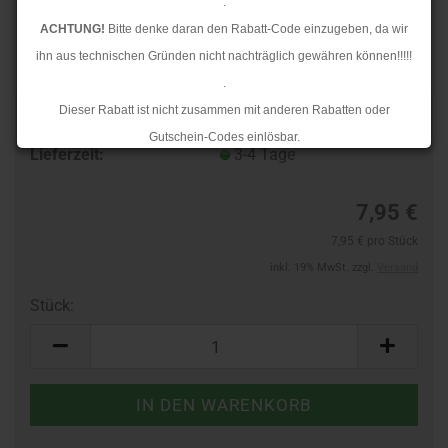
.
ACHTUNG!
Bitte denke daran den Rabatt-Code einzugeben, da wir
ihn aus technischen Gründen nicht nachträglich gewähren können!!!!!
.
Dieser Rabatt ist nicht zusammen mit anderen Rabatten oder
Art.Nr.:
103611908
Gutschein-Codes einlösbar.
Lieferzeit:
3-4 Tage
.
Ab dem 17.08.2026 versenden wir wieder wie gewohnt. Aufgrund des
7,95 €
Rückstaus kann es jedoch zu längeren Lieferzeiten kommen.
7,95 € pro Stück
inkl. 19% MwSt. zzgl.
Versand
Stück:
Stück