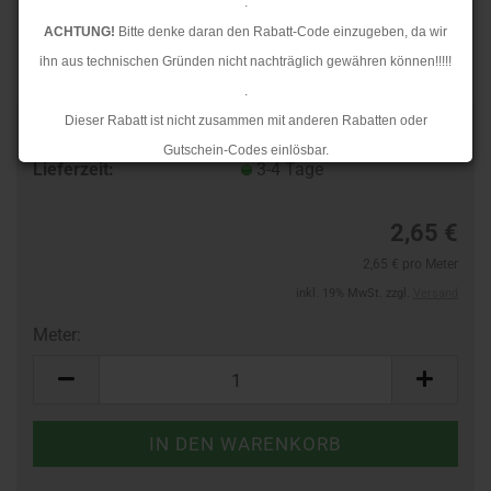
.
ACHTUNG!
Bitte denke daran den Rabatt-Code einzugeben, da wir
ihn aus technischen Gründen nicht nachträglich gewähren können!!!!!
.
Dieser Rabatt ist nicht zusammen mit anderen Rabatten oder
Art.Nr.:
103810028
Gutschein-Codes einlösbar.
Lieferzeit:
3-4 Tage
.
Ab dem 17.08.2026 versenden wir wieder wie gewohnt. Aufgrund des
2,65 €
Rückstaus kann es jedoch zu längeren Lieferzeiten kommen.
2,65 € pro Meter
inkl. 19% MwSt. zzgl.
Versand
Meter:
Meter