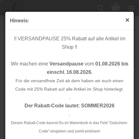
Hinweis:
Bio Flachkordel - Twist Me - Dots - 1,2 cm - Col.15 -
Albstoffe - Hamburger Liebe
!! VERSANDPAUSE 25% Rabatt auf alle Artikel im
Shop !!
Wir machen eine
Versandpause
vom
01.08.2026 bis
einschl. 16.08.2026.
Für die versandfreie Zeit ab dem haben wir euch einen
Code mit 25% Rabatt auf alle Artikel im Shop hinterlegt.
.
Der Rabatt-Code lautet: SOMMER2026
.
Diesen Rabatt-Code kannst Du im Warenkorb in das Feld "Gutschein-
Code" eingeben und somit einlösen!